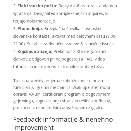
Elektronska pošta:
Reply v 4-6 urah za standardna
vprašanja. Designated kompleksnejšim inquires, ki
terjajo dokumentacijo.
Phone linija:
Brezplačna številka slovenskim
slovenske kontakte, aktivna med delovnem času (9:00-
21:00). Suitable za finančne zadeve & tehnične issues.
Knjižnica znanja:
Preko kot 200 kategoriranih
člankov z odgovori pri najpogostejša FAQ, video
tutorials in instructions za troubleshooting težav.
Ta ekipa weekly prejema izobraževanje o novih
funkcijah & igralnih mechanics. Vsak operater mora
opraviti 40-urni certificirani program o odgovornem
gejmbingu, zagotavljanju strank in rešitvi konfliktov,
pre začne z neposrednim angažmajem z igralci.
Feedback informacije & nenehno
improvement