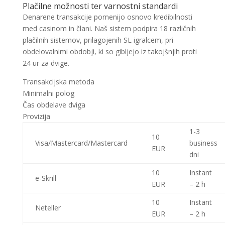
Plačilne možnosti ter varnostni standardi
Denarene transakcije pomenijo osnovo kredibilnosti
med casinom in člani. Naš sistem podpira 18 različnih
plačilnih sistemov, prilagojenih SL igralcem, pri
obdelovalnimi obdobji, ki so gibljejo iz takojšnjih proti
24 ur za dvige.
Transakcijska metoda
Minimalni polog
Čas obdelave dviga
Provizija
1-3
10
Visa/Mastercard/Mastercard
business
EUR
dni
10
Instant
e-Skrill
EUR
– 2 h
10
Instant
Neteller
EUR
– 2 h