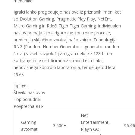
mehanike.
Igralci lahko pregledujejo naslove iz priznanih imen, kot
so Evolution Gaming, Pragmatic Play Play, NetEnt,
Micro Gaming in Rdeči Tiger Tiger Gaming. Individualen
naslov prehaja skozi rigorozne kontrolne procese,
preden jih vključimo znotraj našo zbirko. Tehnologija
RNG (Random Number Generator – generator random
števil) v vseh razpoložljivih igrah deluje z 128-bitno
kodiranje in je certificirana z strani iTech Labs,
neodvisnega kontrolo laboratorija, ter deluje od leta
1997.
Tip iger
Število naslovov
Top ponudniki
Povprečna RTP
Net
Gaming
Entertainment,
3.500+
96.4
avtomati
Play’n GO,