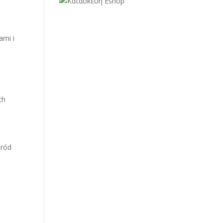
ami i
ch
śród