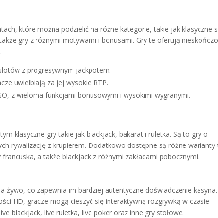
atach, które można podzielić na różne kategorie, takie jak klasyczne s
 także gry z różnymi motywami i bonusami. Gry te oferują nieskończ
.
 slotów z progresywnym jackpotem.
acze uwielbiają za jej wysokie RTP.
 GO, z wieloma funkcjami bonusowymi i wysokimi wygranymi.
m klasyczne gry takie jak blackjack, bakarat i ruletka. Są to gry o
ących rywalizację z krupierem. Dodatkowo dostępne są różne warianty 
y francuska, a także blackjack z różnymi zakładami pobocznymi.
na żywo, co zapewnia im bardziej autentyczne doświadczenie kasyna.
ści HD, gracze mogą cieszyć się interaktywną rozgrywką w czasie
ive blackjack, live ruletka, live poker oraz inne gry stołowe.