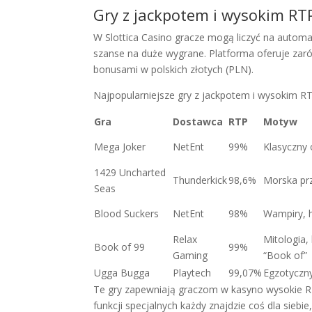
Gry z jackpotem i wysokim RTP
W Slottica Casino gracze mogą liczyć na autom
szanse na duże wygrane. Platforma oferuje zaró
bonusami w polskich złotych (PLN).
Najpopularniejsze gry z jackpotem i wysokim RT
Gra
Dostawca
RTP
Motyw
Mega Joker
NetEnt
99%
Klasyczny
1429 Uncharted
Thunderkick
98,6%
Morska pr
Seas
Blood Suckers
NetEnt
98%
Wampiry, 
Relax
Mitologia,
Book of 99
99%
Gaming
“Book of”
Ugga Bugga
Playtech
99,07%
Egzotyczn
Te gry zapewniają graczom w kasyno wysokie R
funkcji specjalnych każdy znajdzie coś dla sieb