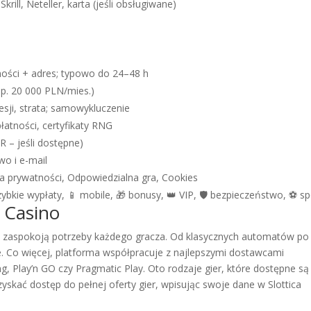
rill, Neteller, karta (jeśli obsługiwane)
ści + adres; typowo do 24–48 h
np. 20 000 PLN/mies.)
esji, strata; samowykluczenie
łatności, certyfikaty RNG
 – jeśli dostępne)
wo i e-mail
ka prywatności, Odpowiedzialna gra, Cookies
zybkie wypłaty, 📱 mobile, 🎁 bonusy, 👑 VIP, 🛡️ bezpieczeństwo, ⚽ sp
a Casino
e zaspokoją potrzeby każdego gracza. Od klasycznych automatów po
e. Co więcej, platforma współpracuje z najlepszymi dostawcami
, Play’n GO czy Pragmatic Play. Oto rodzaje gier, które dostępne są
yskać dostęp do pełnej oferty gier, wpisując swoje dane w Slottica