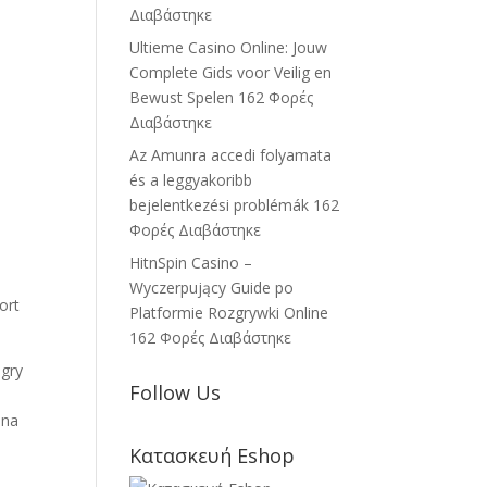
Διαβάστηκε
Ultieme Casino Online: Jouw
Complete Gids voor Veilig en
Bewust Spelen
162 Φορές
Διαβάστηκε
Az Amunra accedi folyamata
és a leggyakoribb
bejelentkezési problémák
162
Φορές Διαβάστηκε
HitnSpin Casino –
Wyczerpujący Guide po
ort
Platformie Rozgrywki Online
162 Φορές Διαβάστηκε
 gry
Follow Us
 na
Κατασκευή Eshop