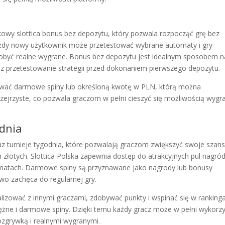
kowy slottica bonus bez depozytu, który pozwala rozpocząć grę bez
ażdy nowy użytkownik może przetestować wybrane automaty i gry
zdobyć realne wygrane. Bonus bez depozytu jest idealnym sposobem n
raz przetestowanie strategii przed dokonaniem pierwszego depozytu.
ać darmowe spiny lub określoną kwotę w PLN, którą można
rzejrzyste, co pozwala graczom w pełni cieszyć się możliwością wygr
odnia
z turnieje tygodnia, które pozwalają graczom zwiększyć swoje szan
złotych. Slottica Polska zapewnia dostęp do atrakcyjnych pul nagród
matach. Darmowe spiny są przyznawane jako nagrody lub bonusy
wo zachęca do regularnej gry.
alizować z innymi graczami, zdobywać punkty i wspinać się w ranking
żne i darmowe spiny. Dzięki temu każdy gracz może w pełni wykorz
ozgrywką i realnymi wygranymi.