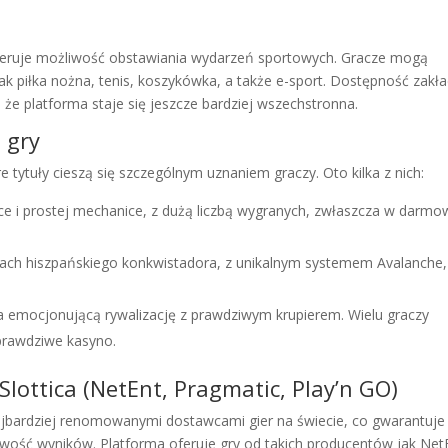
feruje możliwość obstawiania wydarzeń sportowych. Gracze mogą
 jak piłka nożna, tenis, koszykówka, a także e-sport. Dostępność zak
 że platforma staje się jeszcze bardziej wszechstronna.
 gry
 tytuły cieszą się szczególnym uznaniem graczy. Oto kilka z nich:
ice i prostej mechanice, z dużą liczbą wygranych, zwłaszcza w darm
ach hiszpańskiego konkwistadora, z unikalnym systemem Avalanche,
a emocjonującą rywalizację z prawdziwym krupierem. Wielu graczy
 prawdziwe kasyno.
ottica (NetEnt, Pragmatic, Play’n GO)
najbardziej renomowanymi dostawcami gier na świecie, co gwarantuje
ciwość wyników. Platforma oferuje gry od takich producentów jak Net