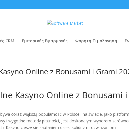
ές CRM
Εμπορικές Εφαρμογές
Φορητή Τιμολόγηση
Ε
ne Kasyno Online z Bonusami i Grami 2
jalne Kasyno Online z Bonusami i
obywa coraz większą popularność w Polsce i na świecie. Jako platfor
onusy i wygodne metody płatności, jest doskonałym wyborem zarówno
ych. Kasyno cieszy się zaufaniem dzięki solidnym rozwiązaniom