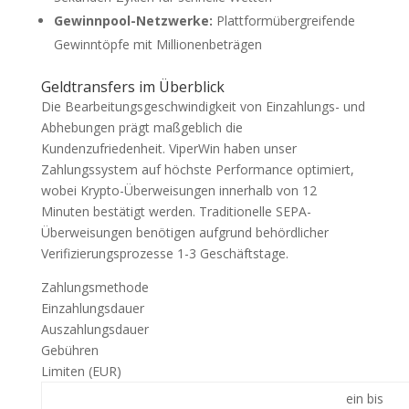
Gewinnpool-Netzwerke:
Plattformübergreifende
Gewinntöpfe mit Millionenbeträgen
Geldtransfers im Überblick
Die Bearbeitungsgeschwindigkeit von Einzahlungs- und
Abhebungen prägt maßgeblich die
Kundenzufriedenheit. ViperWin haben unser
Zahlungssystem auf höchste Performance optimiert,
wobei Krypto-Überweisungen innerhalb von 12
Minuten bestätigt werden. Traditionelle SEPA-
Überweisungen benötigen aufgrund behördlicher
Verifizierungsprozesse 1-3 Geschäftstage.
Zahlungsmethode
Einzahlungsdauer
Auszahlungsdauer
Gebühren
Limiten (EUR)
ein bis