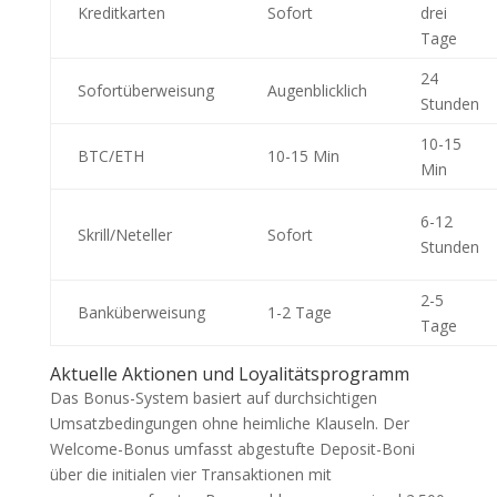
Kreditkarten
Sofort
drei
Tage
24
Sofortüberweisung
Augenblicklich
Stunden
10-15
BTC/ETH
10-15 Min
Min
6-12
Skrill/Neteller
Sofort
Stunden
2-5
Banküberweisung
1-2 Tage
Tage
Aktuelle Aktionen und Loyalitätsprogramm
Das Bonus-System basiert auf durchsichtigen
Umsatzbedingungen ohne heimliche Klauseln. Der
Welcome-Bonus umfasst abgestufte Deposit-Boni
über die initialen vier Transaktionen mit