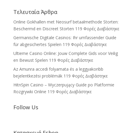
Τελευταία Άρθρα
Online Gokhallen met Neosurf betaalmethode Storten:
Beschermd en Discreet Storten
119 Φορές Διαβάστηκε
Germanische Digitale Casinos: Ihr umfassender Guide
für abgesichertes Spielen
119 Φορές Διαβάστηκε
Ultieme Casino Online: Jouw Complete Gids voor Veilig
en Bewust Spelen
119 Φορές Διαβάστηκε
Az Amunra accedi folyamata és a leggyakoribb
bejelentkezési problémák
119 Φορές Διαβάστηκε
HitnSpin Casino – Wyczerpujący Guide po Platformie
Rozgrywki Online
119 Φορές Διαβάστηκε
Follow Us
Κατασκευή Eshop