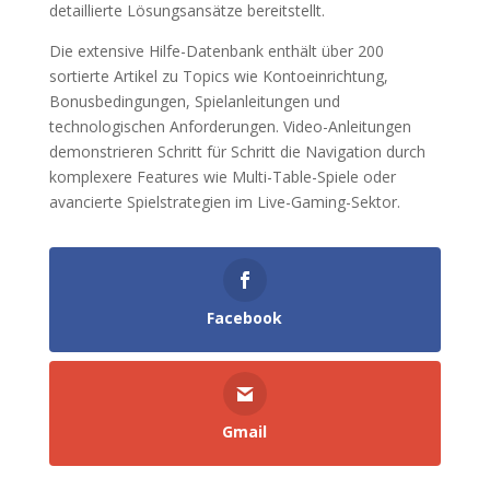
detaillierte Lösungsansätze bereitstellt.
Die extensive Hilfe-Datenbank enthält über 200
sortierte Artikel zu Topics wie Kontoeinrichtung,
Bonusbedingungen, Spielanleitungen und
technologischen Anforderungen. Video-Anleitungen
demonstrieren Schritt für Schritt die Navigation durch
komplexere Features wie Multi-Table-Spiele oder
avancierte Spielstrategien im Live-Gaming-Sektor.
Facebook
Gmail