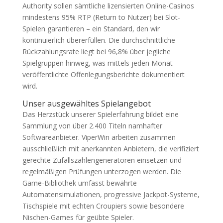
Authority sollen sämtliche lizensierten Online-Casinos
mindestens 95% RTP (Return to Nutzer) bei Slot-
Spielen garantieren – ein Standard, den wir
kontinuierlich übererfüllen. Die durchschnittliche
Rückzahlungsrate liegt bei 96,8% über jegliche
Spielgruppen hinweg, was mittels jeden Monat
veröffentlichte Offenlegungsberichte dokumentiert
wird.
Unser ausgewähltes Spielangebot
Das Herzstück unserer Spielerfahrung bildet eine
Sammlung von über 2.400 Titeln namhafter
Softwareanbieter. ViperWin arbeiten zusammen
ausschließlich mit anerkannten Anbietern, die verifiziert
gerechte Zufallszahlengeneratoren einsetzen und
regelmäßigen Prüfungen unterzogen werden. Die
Game-Bibliothek umfasst bewährte
Automatensimulationen, progressive Jackpot-Systeme,
Tischspiele mit echten Croupiers sowie besondere
Nischen-Games für geübte Spieler.