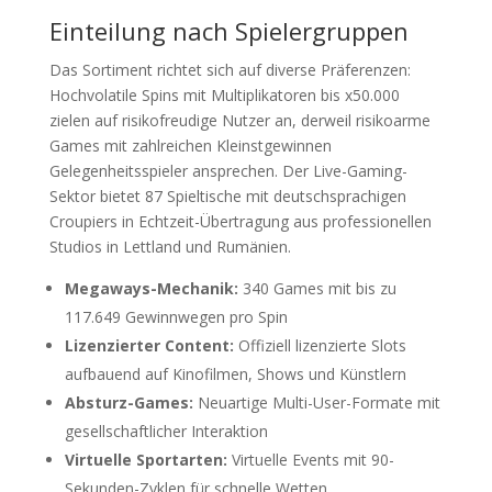
Einteilung nach Spielergruppen
Das Sortiment richtet sich auf diverse Präferenzen:
Hochvolatile Spins mit Multiplikatoren bis x50.000
zielen auf risikofreudige Nutzer an, derweil risikoarme
Games mit zahlreichen Kleinstgewinnen
Gelegenheitsspieler ansprechen. Der Live-Gaming-
Sektor bietet 87 Spieltische mit deutschsprachigen
Croupiers in Echtzeit-Übertragung aus professionellen
Studios in Lettland und Rumänien.
Megaways-Mechanik:
340 Games mit bis zu
117.649 Gewinnwegen pro Spin
Lizenzierter Content:
Offiziell lizenzierte Slots
aufbauend auf Kinofilmen, Shows und Künstlern
Absturz-Games:
Neuartige Multi-User-Formate mit
gesellschaftlicher Interaktion
Virtuelle Sportarten:
Virtuelle Events mit 90-
Sekunden-Zyklen für schnelle Wetten