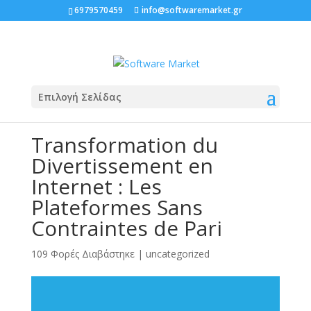
6979570459
info@softwaremarket.gr
Επιλογή Σελίδας
Transformation du
Divertissement en
Internet : Les
Plateformes Sans
Contraintes de Pari
109 Φορές Διαβάστηκε
|
uncategorized