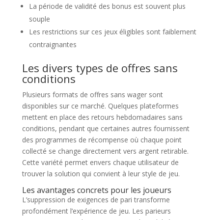
La période de validité des bonus est souvent plus
souple
Les restrictions sur ces jeux éligibles sont faiblement
contraignantes
Les divers types de offres sans
conditions
Plusieurs formats de offres sans wager sont
disponibles sur ce marché. Quelques plateformes
mettent en place des retours hebdomadaires sans
conditions, pendant que certaines autres fournissent
des programmes de récompense où chaque point
collecté se change directement vers argent retirable.
Cette variété permet envers chaque utilisateur de
trouver la solution qui convient à leur style de jeu.
Les avantages concrets pour les joueurs
L’suppression de exigences de pari transforme
profondément l’expérience de jeu. Les parieurs