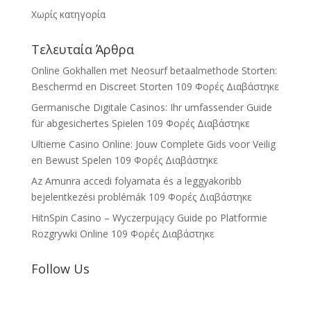
Χωρίς κατηγορία
Τελευταία Άρθρα
Online Gokhallen met Neosurf betaalmethode Storten:
Beschermd en Discreet Storten
109 Φορές Διαβάστηκε
Germanische Digitale Casinos: Ihr umfassender Guide
für abgesichertes Spielen
109 Φορές Διαβάστηκε
Ultieme Casino Online: Jouw Complete Gids voor Veilig
en Bewust Spelen
109 Φορές Διαβάστηκε
Az Amunra accedi folyamata és a leggyakoribb
bejelentkezési problémák
109 Φορές Διαβάστηκε
HitnSpin Casino – Wyczerpujący Guide po Platformie
Rozgrywki Online
109 Φορές Διαβάστηκε
Follow Us