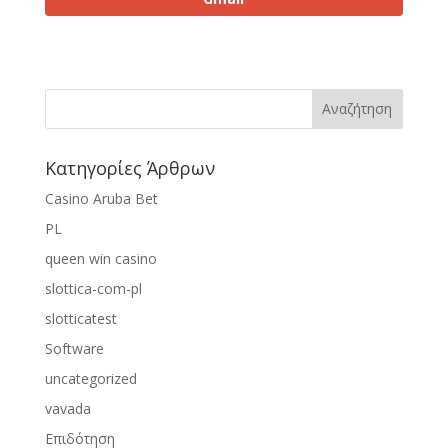
Κατηγορίες Άρθρων
Casino Aruba Bet
PL
queen win casino
slottica-com-pl
slotticatest
Software
uncategorized
vavada
Επιδότηση