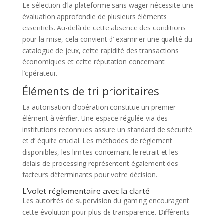
Le sélection d’la plateforme sans wager nécessite une
évaluation approfondie de plusieurs éléments
essentiels. Au-delà de cette absence des conditions
pour la mise, cela convient d’ examiner une qualité du
catalogue de jeux, cette rapidité des transactions
économiques et cette réputation concernant
l’opérateur.
Éléments de tri prioritaires
La autorisation d’opération constitue un premier
élément à vérifier. Une espace régulée via des
institutions reconnues assure un standard de sécurité
et d’ équité crucial. Les méthodes de règlement
disponibles, les limites concernant le retrait et les
délais de processing représentent également des
facteurs déterminants pour votre décision.
L’volet réglementaire avec la clarté
Les autorités de supervision du gaming encouragent
cette évolution pour plus de transparence. Différents