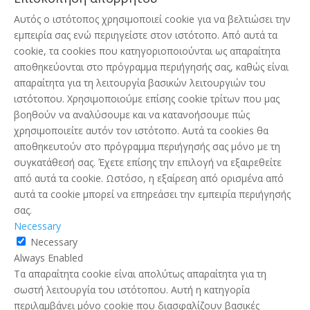
Αυτός ο ιστότοπος χρησιμοποιεί cookie για να βελτιώσει την
εμπειρία σας ενώ περιηγείστε στον ιστότοπο. Από αυτά τα
cookie, τα cookies που κατηγοριοποιούνται ως απαραίτητα
αποθηκεύονται στο πρόγραμμα περιήγησής σας, καθώς είναι
απαραίτητα για τη λειτουργία βασικών λειτουργιών του
ιστότοπου. Χρησιμοποιούμε επίσης cookie τρίτων που μας
βοηθούν να αναλύσουμε και να κατανοήσουμε πώς
χρησιμοποιείτε αυτόν τον ιστότοπο. Αυτά τα cookies θα
αποθηκευτούν στο πρόγραμμα περιήγησής σας μόνο με τη
συγκατάθεσή σας. Έχετε επίσης την επιλογή να εξαιρεθείτε
από αυτά τα cookie. Ωστόσο, η εξαίρεση από ορισμένα από
αυτά τα cookie μπορεί να επηρεάσει την εμπειρία περιήγησής
σας.
Necessary
Necessary
Always Enabled
Τα απαραίτητα cookie είναι απολύτως απαραίτητα για τη
σωστή λειτουργία του ιστότοπου. Αυτή η κατηγορία
περιλαμβάνει μόνο cookie που διασφαλίζουν βασικές