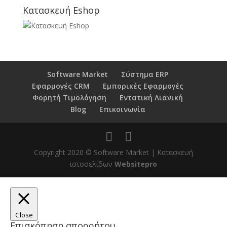
Κατασκευή Eshop
Software Market
Σύστημα ERP
Εφαρμογές CRM
Εμπορικές Εφαρμογές
Φορητή Τιμολόγηση
Εντατική Λιανική
Blog
Επικοινωνία
Copyright 2020 © Software Market | Κατασκευή
ιστοσελίδων
Websitepro
Close
Επισκόπηση απορρήτου