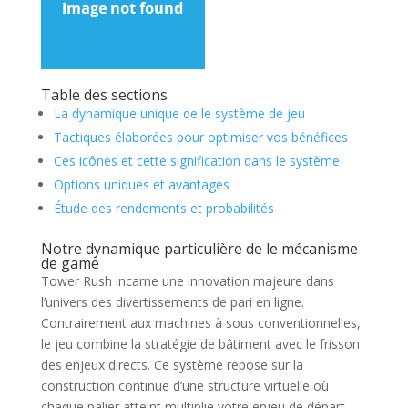
Table des sections
La dynamique unique de le système de jeu
Tactiques élaborées pour optimiser vos bénéfices
Ces icônes et cette signification dans le système
Options uniques et avantages
Étude des rendements et probabilités
Notre dynamique particulière de le mécanisme
de game
Tower Rush incarne une innovation majeure dans
l’univers des divertissements de pari en ligne.
Contrairement aux machines à sous conventionnelles,
le jeu combine la stratégie de bâtiment avec le frisson
des enjeux directs. Ce système repose sur la
construction continue d’une structure virtuelle où
chaque palier atteint multiplie votre enjeu de départ