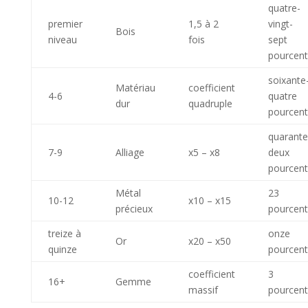
quatre-
premier
1,5 à 2
vingt-
Bois
niveau
fois
sept
pourcent
soixante
Matériau
coefficient
4-6
quatre
dur
quadruple
pourcent
quarante
7-9
Alliage
x5 – x8
deux
pourcent
Métal
23
10-12
x10 – x15
précieux
pourcent
treize à
onze
Or
x20 – x50
quinze
pourcent
coefficient
3
16+
Gemme
massif
pourcent