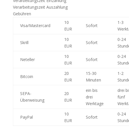
Verarbeitungszeit Einzahlung
Verarbeitungszeit Auszahlung
Gebühren
10
1-3
Visa/Mastercard
Sofort
EUR
Werkt
10
0-24
Skrill
Sofort
EUR
Stund
10
0-24
Neteller
Sofort
EUR
Stund
20
15-30
1-2
Bitcoin
EUR
Minuten
Stund
ein bis
drei b
SEPA-
20
drei
fünf
Überweisung
EUR
Werktage
Werkt
10
0-24
PayPal
Sofort
EUR
Stund