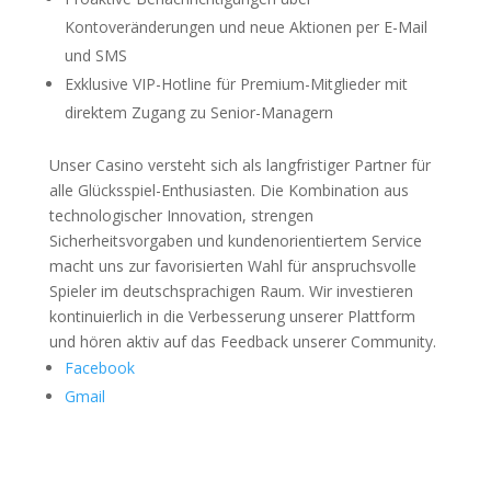
Kontoveränderungen und neue Aktionen per E-Mail
und SMS
Exklusive VIP-Hotline für Premium-Mitglieder mit
direktem Zugang zu Senior-Managern
Unser Casino versteht sich als langfristiger Partner für
alle Glücksspiel-Enthusiasten. Die Kombination aus
technologischer Innovation, strengen
Sicherheitsvorgaben und kundenorientiertem Service
macht uns zur favorisierten Wahl für anspruchsvolle
Spieler im deutschsprachigen Raum. Wir investieren
kontinuierlich in die Verbesserung unserer Plattform
und hören aktiv auf das Feedback unserer Community.
Facebook
Gmail