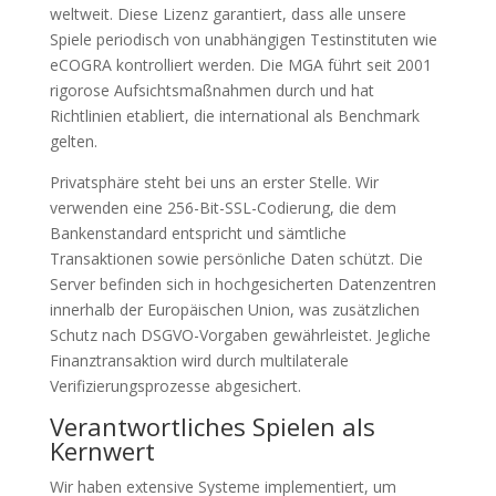
weltweit. Diese Lizenz garantiert, dass alle unsere
Spiele periodisch von unabhängigen Testinstituten wie
eCOGRA kontrolliert werden. Die MGA führt seit 2001
rigorose Aufsichtsmaßnahmen durch und hat
Richtlinien etabliert, die international als Benchmark
gelten.
Privatsphäre steht bei uns an erster Stelle. Wir
verwenden eine 256-Bit-SSL-Codierung, die dem
Bankenstandard entspricht und sämtliche
Transaktionen sowie persönliche Daten schützt. Die
Server befinden sich in hochgesicherten Datenzentren
innerhalb der Europäischen Union, was zusätzlichen
Schutz nach DSGVO-Vorgaben gewährleistet. Jegliche
Finanztransaktion wird durch multilaterale
Verifizierungsprozesse abgesichert.
Verantwortliches Spielen als
Kernwert
Wir haben extensive Systeme implementiert, um