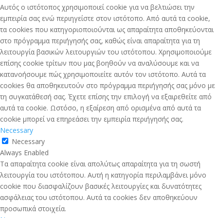
Αυτός ο ιστότοπος χρησιμοποιεί cookie για να βελτιώσει την
εμπειρία σας ενώ περιηγείστε στον ιστότοπο. Από αυτά τα cookie,
τα cookies που κατηγοριοποιούνται ως απαραίτητα αποθηκεύονται
στο πρόγραμμα περιήγησής σας, καθώς είναι απαραίτητα για τη
λειτουργία βασικών λειτουργιών του ιστότοπου. Χρησιμοποιούμε
επίσης cookie τρίτων που μας βοηθούν να αναλύσουμε και να
κατανοήσουμε πώς χρησιμοποιείτε αυτόν τον ιστότοπο. Αυτά τα
cookies θα αποθηκευτούν στο πρόγραμμα περιήγησής σας μόνο με
τη συγκατάθεσή σας. Έχετε επίσης την επιλογή να εξαιρεθείτε από
αυτά τα cookie. Ωστόσο, η εξαίρεση από ορισμένα από αυτά τα
cookie μπορεί να επηρεάσει την εμπειρία περιήγησής σας.
Necessary
Necessary
Always Enabled
Τα απαραίτητα cookie είναι απολύτως απαραίτητα για τη σωστή
λειτουργία του ιστότοπου. Αυτή η κατηγορία περιλαμβάνει μόνο
cookie που διασφαλίζουν βασικές λειτουργίες και δυνατότητες
ασφάλειας του ιστότοπου. Αυτά τα cookies δεν αποθηκεύουν
προσωπικά στοιχεία.