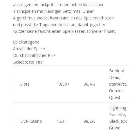
ansteigenden Jackpots stehen neben klassischen
Tischspielen mit niedrigen Setzlimits. Unser
Algorithmus wertet kontinuierlich das Spielerverhalten
und passt die Tipps persönlich an, damit jeglicher
Nutzer seine favorisierten Spielklassen schneller findet.
Spielkategorie
Anzahl der Spiele
Durchschnittlicher RTP
Beliebteste Titel
Book of
Dead,
Slots
1.800+
96,4%
Starburst,
Gonzos
Quest
Lightning
Roulette,
Live-Kasino
120+
98,2%
Blackjack
Grand