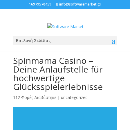
6979570459
info@softwaremarket.gr
Επιλογή Σελίδας
Spinmama Casino –
Deine Anlaufstelle für
hochwertige
Glücksspielerlebnisse
112 Φορές Διαβάστηκε
|
uncategorized