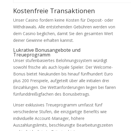
Kostenfreie Transaktionen
Unser Casino fordern keine Kosten für Deposit- oder
Withdrawals. Alle entstehenden Gebühren werden von
dem Casino beglichen, damit Sie den gesamten Wert
deiner Gewinne erhalten kannst.
Lukrative Bonusangebote und
Treueprogramm
Unser stufenbasiertes Belohnungssystem würdigt
sowohl frische als auch loyale Spieler. Der Welcome-
Bonus bietet Neukunden bis hinauf fünfhundert Euro
plus 200 Freispiele, aufgeteilt über alle initialen drei
Einzahlungen. Die Wettanforderungen liegen bei fairen
fünfunddreißigfachen des Bonusbetrags.
Unser exklusives Treueprogramm umfasst fünf
verschiedene Stufen, die einzigartige Benefits wie
individuelle Account-Manager, höhere
Auszahlungslimits, beschleunigte Bearbeitungszeiten