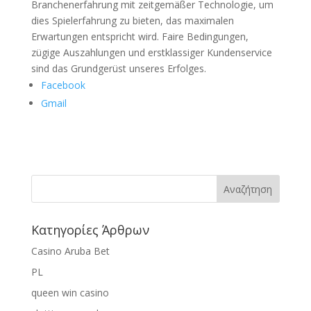
Branchenerfahrung mit zeitgemäßer Technologie, um
dies Spielerfahrung zu bieten, das maximalen
Erwartungen entspricht wird. Faire Bedingungen,
zügige Auszahlungen und erstklassiger Kundenservice
sind das Grundgerüst unseres Erfolges.
Facebook
Gmail
Κατηγορίες Άρθρων
Casino Aruba Bet
PL
queen win casino