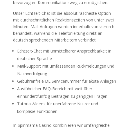
bevorzugten Kommunikationsweg zu ermöglichen.
Unser Echtzeit-Chat ist die absolut rascheste Option
mit durchschnittlichen Reaktionszeiten von unter zwei
Minuten. Mail-Anfragen werden innerhalb von vieren h
behandelt, während die Telefonleitung direkt an
deutsch sprechenden Mitarbeitern verbindet.
Echtzeit-Chat mit unmittelbarer Ansprechbarkeit in
deutscher Sprache
Mail-Support mit umfassenden Rückmeldungen und
Nachverfolgung
Gebührenfreie DE Servicenummer für akute Anliegen
Ausführlicher FAQ-Bereich mit weit über
einhundertfünfzig Beiträgen zu gängigen Fragen
Tutorial-Videos für unerfahrene Nutzer und
komplexe Funktionen
In Spinmama Casino kombinieren wir umfangreiche