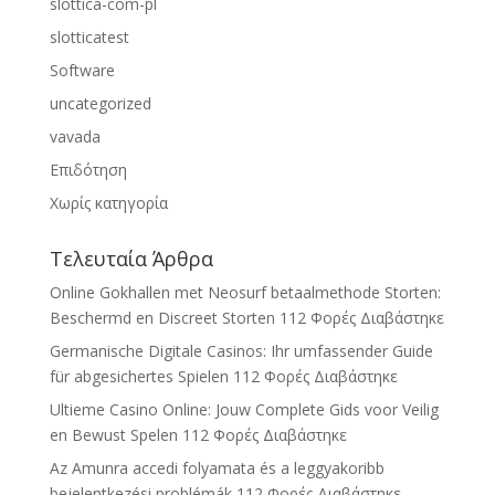
slottica-com-pl
slotticatest
Software
uncategorized
vavada
Επιδότηση
Χωρίς κατηγορία
Τελευταία Άρθρα
Online Gokhallen met Neosurf betaalmethode Storten:
Beschermd en Discreet Storten
112 Φορές Διαβάστηκε
Germanische Digitale Casinos: Ihr umfassender Guide
für abgesichertes Spielen
112 Φορές Διαβάστηκε
Ultieme Casino Online: Jouw Complete Gids voor Veilig
en Bewust Spelen
112 Φορές Διαβάστηκε
Az Amunra accedi folyamata és a leggyakoribb
bejelentkezési problémák
112 Φορές Διαβάστηκε