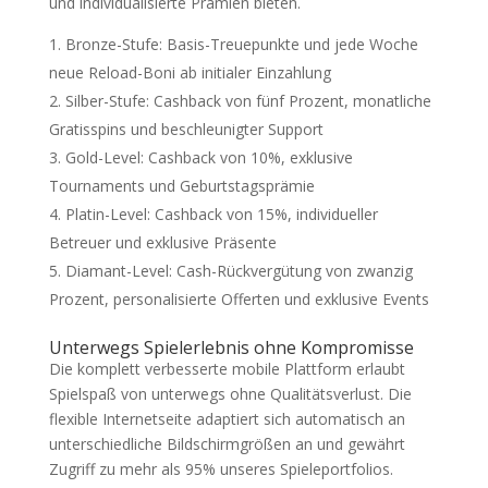
und individualisierte Prämien bieten.
Bronze-Stufe: Basis-Treuepunkte und jede Woche
neue Reload-Boni ab initialer Einzahlung
Silber-Stufe: Cashback von fünf Prozent, monatliche
Gratisspins und beschleunigter Support
Gold-Level: Cashback von 10%, exklusive
Tournaments und Geburtstagsprämie
Platin-Level: Cashback von 15%, individueller
Betreuer und exklusive Präsente
Diamant-Level: Cash-Rückvergütung von zwanzig
Prozent, personalisierte Offerten und exklusive Events
Unterwegs Spielerlebnis ohne Kompromisse
Die komplett verbesserte mobile Plattform erlaubt
Spielspaß von unterwegs ohne Qualitätsverlust. Die
flexible Internetseite adaptiert sich automatisch an
unterschiedliche Bildschirmgrößen an und gewährt
Zugriff zu mehr als 95% unseres Spieleportfolios.