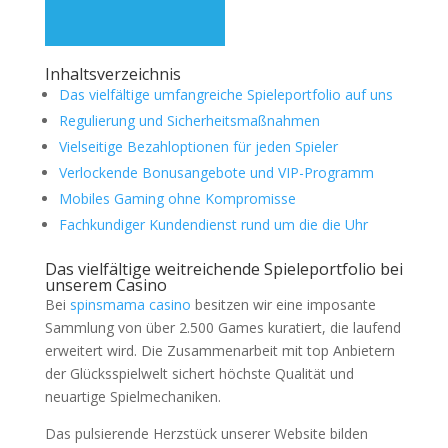
Inhaltsverzeichnis
Das vielfältige umfangreiche Spieleportfolio auf uns
Regulierung und Sicherheitsmaßnahmen
Vielseitige Bezahloptionen für jeden Spieler
Verlockende Bonusangebote und VIP-Programm
Mobiles Gaming ohne Kompromisse
Fachkundiger Kundendienst rund um die die Uhr
Das vielfältige weitreichende Spieleportfolio bei
unserem Casino
Bei
spinsmama casino
besitzen wir eine imposante
Sammlung von über 2.500 Games kuratiert, die laufend
erweitert wird. Die Zusammenarbeit mit top Anbietern
der Glücksspielwelt sichert höchste Qualität und
neuartige Spielmechaniken.
Das pulsierende Herzstück unserer Website bilden