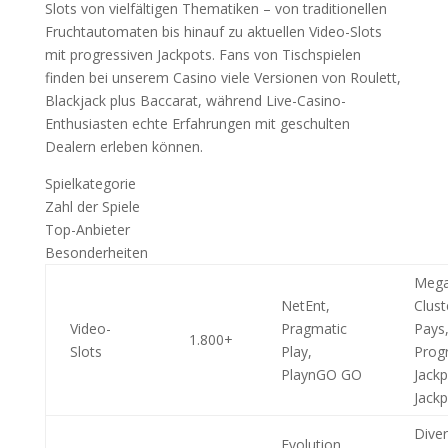
Slots von vielfältigen Thematiken – von traditionellen
Fruchtautomaten bis hinauf zu aktuellen Video-Slots
mit progressiven Jackpots. Fans von Tischspielen
finden bei unserem Casino viele Versionen von Roulett,
Blackjack plus Baccarat, während Live-Casino-
Enthusiasten echte Erfahrungen mit geschulten
Dealern erleben können.
Spielkategorie
Zahl der Spiele
Top-Anbieter
Besonderheiten
Mega
NetEnt,
Clust
Video-
Pragmatic
Pays
1.800+
Slots
Play,
Prog
PlaynGO GO
Jack
Jack
Dive
Evolution