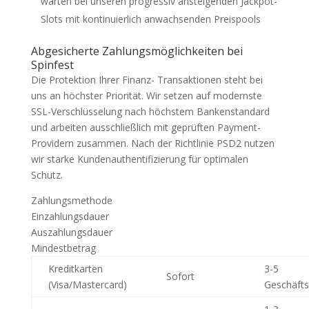
warten bei unseren progressiv ansteigenden Jackpot-
Slots mit kontinuierlich anwachsenden Preispools
Abgesicherte Zahlungsmöglichkeiten bei
Spinfest
Die Protektion Ihrer Finanz- Transaktionen steht bei
uns an höchster Priorität. Wir setzen auf modernste
SSL-Verschlüsselung nach höchstem Bankenstandard
und arbeiten ausschließlich mit geprüften Payment-
Providern zusammen. Nach der Richtlinie PSD2 nutzen
wir starke Kundenauthentifizierung für optimalen
Schutz.
Zahlungsmethode
Einzahlungsdauer
Auszahlungsdauer
Mindestbetrag
Kreditkarten
3-5
Sofort
(Visa/Mastercard)
Geschäfts