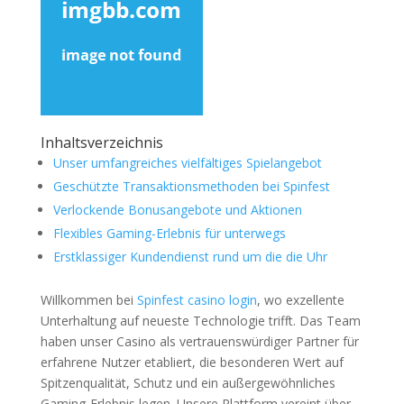
Inhaltsverzeichnis
Unser umfangreiches vielfältiges Spielangebot
Geschützte Transaktionsmethoden bei Spinfest
Verlockende Bonusangebote und Aktionen
Flexibles Gaming-Erlebnis für unterwegs
Erstklassiger Kundendienst rund um die die Uhr
Willkommen bei
Spinfest casino login
, wo exzellente
Unterhaltung auf neueste Technologie trifft. Das Team
haben unser Casino als vertrauenswürdiger Partner für
erfahrene Nutzer etabliert, die besonderen Wert auf
Spitzenqualität, Schutz und ein außergewöhnliches
Gaming-Erlebnis legen. Unsere Plattform vereint über