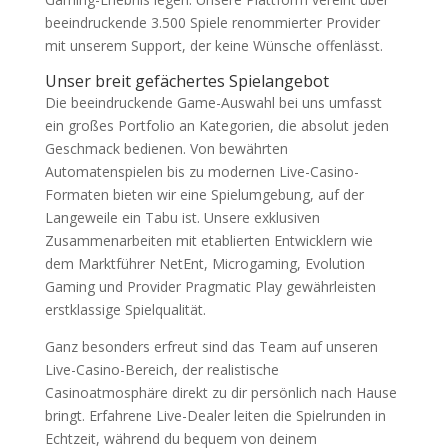
beeindruckende 3.500 Spiele renommierter Provider
mit unserem Support, der keine Wünsche offenlässt.
Unser breit gefächertes Spielangebot
Die beeindruckende Game-Auswahl bei uns umfasst
ein großes Portfolio an Kategorien, die absolut jeden
Geschmack bedienen. Von bewährten
Automatenspielen bis zu modernen Live-Casino-
Formaten bieten wir eine Spielumgebung, auf der
Langeweile ein Tabu ist. Unsere exklusiven
Zusammenarbeiten mit etablierten Entwicklern wie
dem Marktführer NetEnt, Microgaming, Evolution
Gaming und Provider Pragmatic Play gewährleisten
erstklassige Spielqualität.
Ganz besonders erfreut sind das Team auf unseren
Live-Casino-Bereich, der realistische
Casinoatmosphäre direkt zu dir persönlich nach Hause
bringt. Erfahrene Live-Dealer leiten die Spielrunden in
Echtzeit, während du bequem von deinem