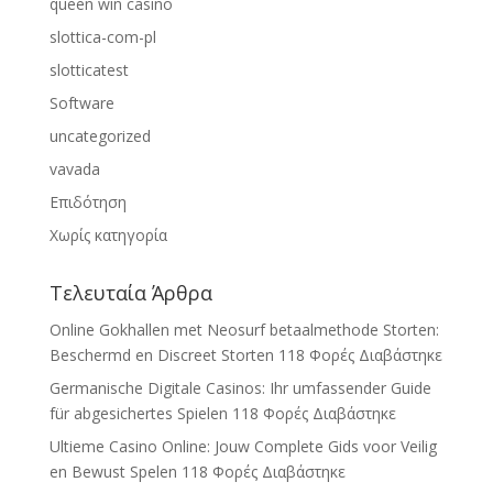
queen win casino
slottica-com-pl
slotticatest
Software
uncategorized
vavada
Επιδότηση
Χωρίς κατηγορία
Τελευταία Άρθρα
Online Gokhallen met Neosurf betaalmethode Storten:
Beschermd en Discreet Storten
118 Φορές Διαβάστηκε
Germanische Digitale Casinos: Ihr umfassender Guide
für abgesichertes Spielen
118 Φορές Διαβάστηκε
Ultieme Casino Online: Jouw Complete Gids voor Veilig
en Bewust Spelen
118 Φορές Διαβάστηκε