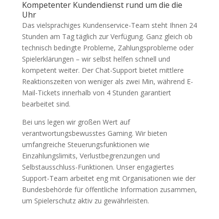
Kompetenter Kundendienst rund um die die
Uhr
Das vielsprachiges Kundenservice-Team steht Ihnen 24
Stunden am Tag täglich zur Verfügung. Ganz gleich ob
technisch bedingte Probleme, Zahlungsprobleme oder
Spielerklärungen – wir selbst helfen schnell und
kompetent weiter. Der Chat-Support bietet mittlere
Reaktionszeiten von weniger als zwei Min, während E-
Mail-Tickets innerhalb von 4 Stunden garantiert
bearbeitet sind.
Bei uns legen wir großen Wert auf
verantwortungsbewusstes Gaming. Wir bieten
umfangreiche Steuerungsfunktionen wie
Einzahlungslimits, Verlustbegrenzungen und
Selbstausschluss-Funktionen. Unser engagiertes
Support-Team arbeitet eng mit Organisationen wie der
Bundesbehörde für öffentliche Information zusammen,
um Spielerschutz aktiv zu gewährleisten.