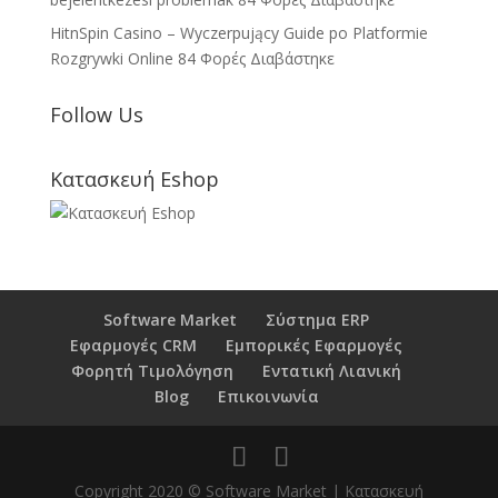
HitnSpin Casino – Wyczerpujący Guide po Platformie
Rozgrywki Online
84 Φορές Διαβάστηκε
Follow Us
Κατασκευή Eshop
Software Market
Σύστημα ERP
Εφαρμογές CRM
Εμπορικές Εφαρμογές
Φορητή Τιμολόγηση
Εντατική Λιανική
Blog
Επικοινωνία
Copyright 2020 © Software Market | Κατασκευή