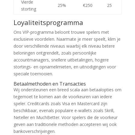
Vierde
25%
€250
25
storting
Loyaliteitsprogramma
Ons VIP-programma beloont trouwe spelers met
exclusieve voordelen. Naarmate je meer speelt, klim je
door verschillende niveaus waarbij elk niveau betere
beloningen ontgrendelt, zoals persoonlijke
accountmanagers, snellere uitbetalingen, hogere
stortings- en opnamelimieten, en uitnodigingen voor
speciale toernooien.
Betaalmethoden en Transacties
Wij ondersteunen een breed scala aan betaalopties om
tegemoet te komen aan de voorkeuren van iedere
speler. Creditcards zoals Visa en Mastercard zijn
beschikbaar, evenals populaire e-wallets zoals Skrill,
Neteller en MuchBetter. Voor spelers die de voorkeur
geven aan traditionele methoden accepteren wij ook
bankoverschrijvingen.