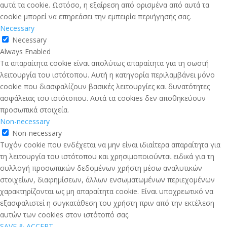
αυτά τα cookie. Ωστόσο, η εξαίρεση από ορισμένα από αυτά τα
cookie μπορεί να επηρεάσει την εμπειρία περιήγησής σας.
Necessary
Necessary
Always Enabled
Τα απαραίτητα cookie είναι απολύτως απαραίτητα για τη σωστή
λειτουργία του ιστότοπου. Αυτή η κατηγορία περιλαμβάνει μόνο
cookie που διασφαλίζουν βασικές λειτουργίες και δυνατότητες
ασφάλειας του ιστότοπου. Αυτά τα cookies δεν αποθηκεύουν
προσωπικά στοιχεία.
Non-necessary
Non-necessary
Τυχόν cookie που ενδέχεται να μην είναι ιδιαίτερα απαραίτητα για
τη λειτουργία του ιστότοπου και χρησιμοποιούνται ειδικά για τη
συλλογή προσωπικών δεδομένων χρήστη μέσω αναλυτικών
στοιχείων, διαφημίσεων, άλλων ενσωματωμένων περιεχομένων
χαρακτηρίζονται ως μη απαραίτητα cookie. Είναι υποχρεωτικό να
εξασφαλιστεί η συγκατάθεση του χρήστη πριν από την εκτέλεση
αυτών των cookies στον ιστότοπό σας.
SAVE & ACCEPT