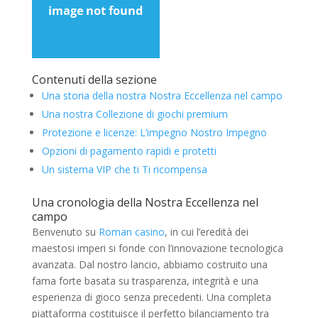
Contenuti della sezione
Una storia della nostra Nostra Eccellenza nel campo
Una nostra Collezione di giochi premium
Protezione e licenze: L’impegno Nostro Impegno
Opzioni di pagamento rapidi e protetti
Un sistema VIP che ti Ti ricompensa
Una cronologia della Nostra Eccellenza nel
campo
Benvenuto su
Roman casino
, in cui l’eredità dei
maestosi imperi si fonde con l’innovazione tecnologica
avanzata. Dal nostro lancio, abbiamo costruito una
fama forte basata su trasparenza, integrità e una
esperienza di gioco senza precedenti. Una completa
piattaforma costituisce il perfetto bilanciamento tra