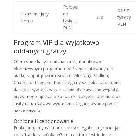
Połowa
osiem
Uzupełniający
do
30x
tysięcy
bonus
tysiąca
PLN
PLN
Program VIP dla wyjątkowo
oddanych graczy
Oferowane kasyno odznacza się dodatkowo
ekskluzywnym programem VIP segmentowanym na
piątkę stopni: poziom Bronco, Mustang, Stallion,
Champion i Legend. Poszczególny szczebel udostępnia
dalsze przywileje, w tym liczbie błyskawiczne wypłaty,
prywatnego opiekuna konta, ekskluzywne premie oraz
invity na unikatowe wydarzenia organizowane przez
nasze kasyno.
Ochrona i licencjonowanie
Funkcjonujemy w stuprocentowo legalnie, dysponując
certyfikat kurasańską eGaming, która jest jedna z