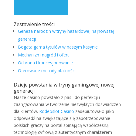
Zestawienie treści
Geneza narodzin witryny hazardowej najnowszej
generacji
Bogata gama tytułów w naszym kasynie
Mechanizm nagród i ofert
Ochrona i koncesjonowanie
Oferowane metody płatności
Dzieje powstania witryny gamingowej nowej
generacji
Nasze casino powstało z pasji do perfekcji i
zaangażowania w tworzenie niezwykłych doświadczeń
dla klientów.
Rodeoslot Casino
zadebiutowało jako
odpowiedź na zwiększające się zapotrzebowanie
polskich graczy na portal spinającą współczesną
technologię cyfrową z autentycznym charakterem