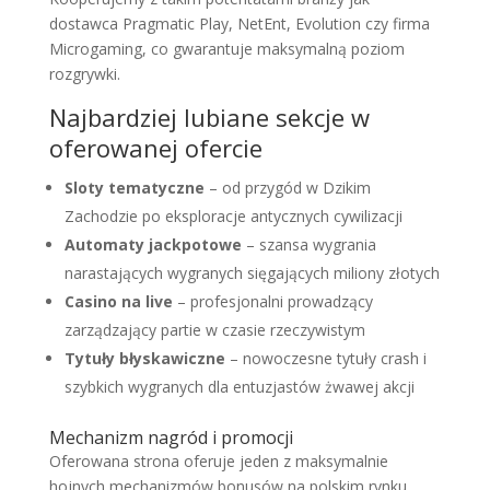
dostawca Pragmatic Play, NetEnt, Evolution czy firma
Microgaming, co gwarantuje maksymalną poziom
rozgrywki.
Najbardziej lubiane sekcje w
oferowanej ofercie
Sloty tematyczne
– od przygód w Dzikim
Zachodzie po eksploracje antycznych cywilizacji
Automaty jackpotowe
– szansa wygrania
narastających wygranych sięgających miliony złotych
Casino na live
– profesjonalni prowadzący
zarządzający partie w czasie rzeczywistym
Tytuły błyskawiczne
– nowoczesne tytuły crash i
szybkich wygranych dla entuzjastów żwawej akcji
Mechanizm nagród i promocji
Oferowana strona oferuje jeden z maksymalnie
hojnych mechanizmów bonusów na polskim rynku.