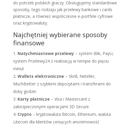
do potrzeb polskich graczy. Obsługujemy standardowe
sposoby, tego rodzaju jak przelewy bankowe i cards
płatnicze, a również współczesne e-portfele cyfrowe
oraz kryptowaluty.
Najchętniej wybierane sposoby
finansowe
Natychmiastowe przelewy
– system Blik, PayU,
system Przelewy24 z realizacją w tempie do pięciu
minut
Wallets elektroniczne
– Skrill, Neteller,
MuchBetter z szybkimi depozytami i transferami do
doby godzin
Karty płatnicze
– Visa i Mastercard z
zabezpieczonymi operacjami 3D Secure
Crypto
– kryptowaluta Bitcoin, Ethereum, waluta
Litecoin dla klientów ceniących anonimowość