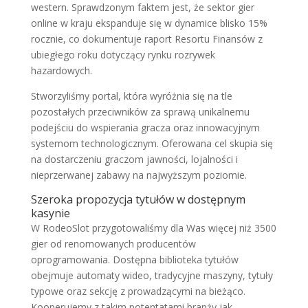
western. Sprawdzonym faktem jest, że sektor gier
online w kraju ekspanduje się w dynamice blisko 15%
rocznie, co dokumentuje raport Resortu Finansów z
ubiegłego roku dotyczący rynku rozrywek
hazardowych.
Stworzyliśmy portal, która wyróżnia się na tle
pozostałych przeciwników za sprawą unikalnemu
podejściu do wspierania gracza oraz innowacyjnym
systemom technologicznym. Oferowana cel skupia się
na dostarczeniu graczom jawności, lojalności i
nieprzerwanej zabawy na najwyższym poziomie.
Szeroka propozycja tytułów w dostępnym
kasynie
W RodeoSlot przygotowaliśmy dla Was więcej niż 3500
gier od renomowanych producentów
oprogramowania. Dostępna biblioteka tytułów
obejmuje automaty wideo, tradycyjne maszyny, tytuły
typowe oraz sekcję z prowadzącymi na bieżąco.
Kooperujemy z takim potentatami branży jak