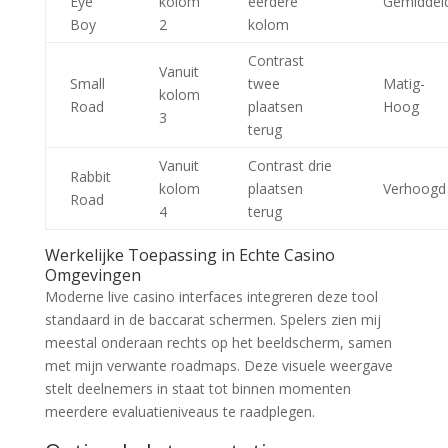
Eye
kolom
eerdere
Gemiddel
Boy
2
kolom
Contrast
Vanuit
Small
twee
Matig-
kolom
Road
plaatsen
Hoog
3
terug
Vanuit
Contrast drie
Rabbit
kolom
plaatsen
Verhoogd
Road
4
terug
Werkelijke Toepassing in Echte Casino
Omgevingen
Moderne live casino interfaces integreren deze tool
standaard in de baccarat schermen. Spelers zien mij
meestal onderaan rechts op het beeldscherm, samen
met mijn verwante roadmaps. Deze visuele weergave
stelt deelnemers in staat tot binnen momenten
meerdere evaluatieniveaus te raadplegen.