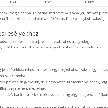
16-18
Profi
1000x
 felel meg a normális eloszlási matematikai szabályát, ami azt jelenti
entrális mezőkben, mintsem a szélsőkben. Ez az bizonyított valóság
si esélyekhez
dszerek fejleszthetik a játéktapasztalatot és a egyenleg
felelő kockázati fok választása a játékmódhoz és a rendelkezésre
g jelentősebbet, mintsem a teljes egyenleged öt százaléka, így hossz
síthatsz számodra
ikós játéktáblák gyakoribb, de alacsonyabb jutalmakat nyújtanak, míg
nifikáns nyereményeket adnak
impulzív határozatok kikerülésére, de mindig tégy meg veszteségkor
n lényeges pihenőt venni és újraértékelni a stratégiát, hogy megús