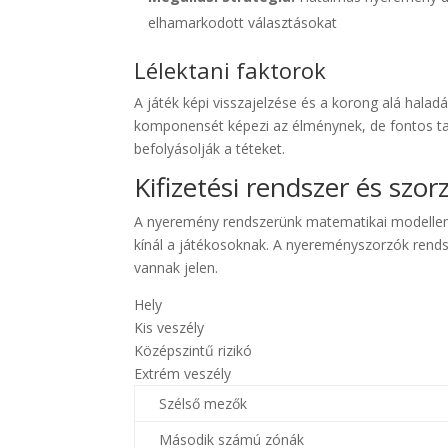
elhamarkodott választásokat
Lélektani faktorok
A játék képi visszajelzése és a korong alá haladá
komponensét képezi az élménynek, de fontos tart
befolyásolják a téteket.
Kifizetési rendszer és szor
A nyeremény rendszerünk matematikai modellen é
kínál a játékosoknak. A nyereményszorzók rends
vannak jelen.
Hely
Kis veszély
Középszintű rizikó
Extrém veszély
Szélső mezők
Második számú zónák