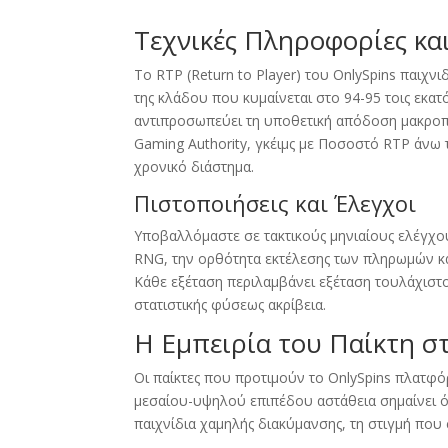
Τεχνικές Πληροφορίες κα
Το RTP (Return to Player) του OnlySpins παιχν
της κλάδου που κυμαίνεται στο 94-95 τοις εκα
αντιπροσωπεύει τη υποθετική απόδοση μακροπ
Gaming Authority, γκέιμς με Ποσοστό RTP άνω 
χρονικό διάστημα.
Πιστοποιήσεις και Έλεγχοι
Υποβαλλόμαστε σε τακτικούς μηνιαίους ελέγχο
RNG, την ορθότητα εκτέλεσης των πληρωμών κα
Κάθε εξέταση περιλαμβάνει εξέταση τουλάχιστ
στατιστικής φύσεως ακρίβεια.
Η Εμπειρία του Παίκτη σ
Οι παίκτες που προτιμούν το OnlySpins πλατφ
μεσαίου-υψηλού επιπέδου αστάθεια σημαίνει ότ
παιχνίδια χαμηλής διακύμανσης, τη στιγμή πο