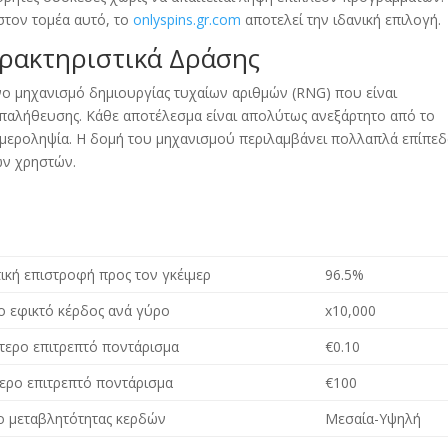
στον τομέα αυτό, το
onlyspins.gr.com
αποτελεί την ιδανική επιλογή.
αρακτηριστικά Δράσης
νο μηχανισμό δημιουργίας τυχαίων αριθμών (RNG) που είναι
παλήθευσης. Κάθε αποτέλεσμα είναι απολύτως ανεξάρτητο από το
μεροληψία. Η δομή του μηχανισμού περιλαμβάνει πολλαπλά επίπε
ων χρηστών.
ική επιστροφή προς τον γκέιμερ
96.5%
ο εφικτό κέρδος ανά γύρο
x10,000
τερο επιτρεπτό ποντάρισμα
€0.10
ερο επιτρεπτό ποντάρισμα
€100
ο μεταβλητότητας κερδών
Μεσαία-Υψηλή