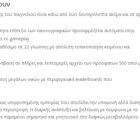
ουν
 του παιγνιδιού είναι κάτω από δύο δευτερόλεπτα ακόμα και σε α
τητα επίπεδο των εικονογραφικών προσαρμόζεται αυτόματα στην
ει το gameplay
αθέσιμο σε 22 γλώσσες με απόλυτη τοπικοποίηση κειμένου και
όσβαση σε πλήρες και λεπτομερές αρχείο των πρόσφατων 500 σπιν 
τος μεγάλων νικών με περιφερειακά leaderboards που
ιας ισορροπημένης εμπειρίας που αποδίδει την υπομονή αλλά διατη
ία περιστροφή. Η διαρκής ανάπτυξη και βελτίωση με σύμφωνα με τα
ins παραμένει σημαντικό και γοητευτικό στο διαρκώς μεταβαλλόμενο