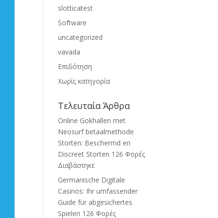
slotticatest
Software
uncategorized
vavada
Επιδότηση
Χωρίς κατηγορία
Τελευταία Άρθρα
Online Gokhallen met
Neosurf betaalmethode
Storten: Beschermd en
Discreet Storten
126 Φορές
Διαβάστηκε
Germanische Digitale
Casinos: Ihr umfassender
Guide für abgesichertes
Spielen
126 Φορές