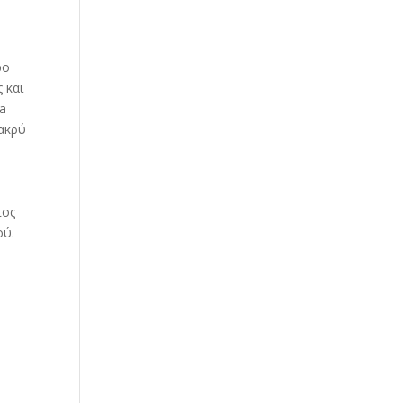
ρο
 και
a
μακρύ
τος
ού.