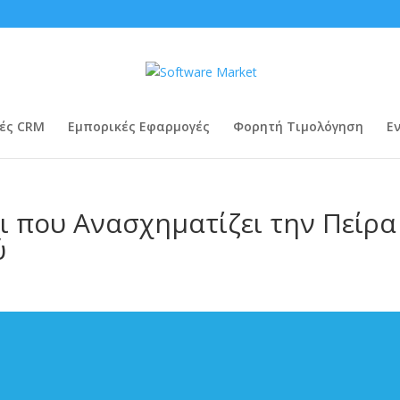
ές CRM
Εμπορικές Εφαρμογές
Φορητή Τιμολόγηση
Ε
δι που Ανασχηματίζει την Πείρα
ύ