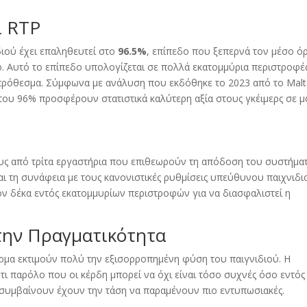
ι RTP
ιδιού έχει επαληθευτεί στο
96.5%
, επίπεδο που ξεπερνά τον μέσο ό
τό. Αυτό το επίπεδο υπολογίζεται σε πολλά εκατομμύρια περιστροφές
ρόθεσμα. Σύμφωνα με ανάλυση που εκδόθηκε το 2023 από το Malt
του 96% προσφέρουν στατιστικά καλύτερη αξία στους γκέιμερς σε 
υς από τρίτα εργαστήρια που επιθεωρούν τη απόδοση του συστήμα
ι τη συνάφεια με τους κανονιστικές ρυθμίσεις υπεύθυνου παιχνιδι
ον δέκα εντός εκατομμυρίων περιστροφών για να διασφαλιστεί η
την Πραγματικότητα
όρμα εκτιμούν πολύ την εξισορροπημένη φύση του παιγνιδιού. Η
ι παρόλο που οι κέρδη μπορεί να όχι είναι τόσο συχνές όσο εντός
υ συμβαίνουν έχουν την τάση να παραμένουν πιο εντυπωσιακές.