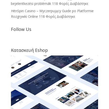
bejelentkezési problémák
118 Φορές Διαβάστηκε
HitnSpin Casino – Wyczerpujący Guide po Platformie
Rozgrywki Online
118 Φορές Διαβάστηκε
Follow Us
Κατασκευή Eshop