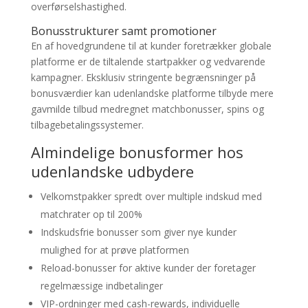
overførselshastighed.
Bonusstrukturer samt promotioner
En af hovedgrundene til at kunder foretrækker globale
platforme er de tiltalende startpakker og vedvarende
kampagner. Eksklusiv stringente begrænsninger på
bonusværdier kan udenlandske platforme tilbyde mere
gavmilde tilbud medregnet matchbonusser, spins og
tilbagebetalingssystemer.
Almindelige bonusformer hos
udenlandske udbydere
Velkomstpakker spredt over multiple indskud med
matchrater op til 200%
Indskudsfrie bonusser som giver nye kunder
mulighed for at prøve platformen
Reload-bonusser for aktive kunder der foretager
regelmæssige indbetalinger
VIP-ordninger med cash-rewards, individuelle