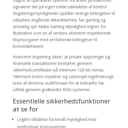
Uagtet at operatører opererer fra andre jurisdiktioner,
signalerer det på ingen måde udeladelse af kontrol.
Reguleringsmyndigheder opstiller strenge betingelser til
udbydere angående datasikkerhed, fair gaming og
ansvarlig spil. Malta Gaming Myndighed regnes for
illustration som en af verdens ekstremt respekterede
tilsynsorganer med omfattende betingelser til
licensindehavere.
Avanceret kryptering sikrer, at private oplysninger og
finansielle transaktioner beskyttes gennem
sikkerhedscertifikater på minimum 128-bit niveau.
Ydermere testes maskiner og casinospil regelmæssige
tests af eksterne auditfirmaer for at bekræfte fair
udfald gennem godkendte RNG-systemer.
Essentielle sikkerhedsfunktioner
at se for
Legitim tilladelse fra kendt myndighed med
verificerbart licensnummer