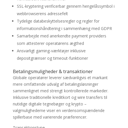
SSL-kryptering verificerbar gennem hengelåssymbol i
webbrowserens adressefelt
Tydelige databeskyttelsesregler og regler for
informationshåndtering i sammenhæng med GDPR
Samarbejde med anerkendte payment providers
som attesterer operatørens ægthed
Ansvarligt gaming-værktøjer inklusive
depositgrænser og timeout-funktioner
Betalingsmuligheder & transaktioner
Globale operatører leverer sædvanligvis et markant
mere omfattende udvalg af betalingsløsninger
sammenlignet med strengt kontrollerede markeder.
Inklusive traditionelle kreditkort og wire transfers til
nutidige digitale tegnebøger og krypto –
valgmulighederne viser en verdensomspændende
spillerbase med varierende præferencer.
Transaktionstype