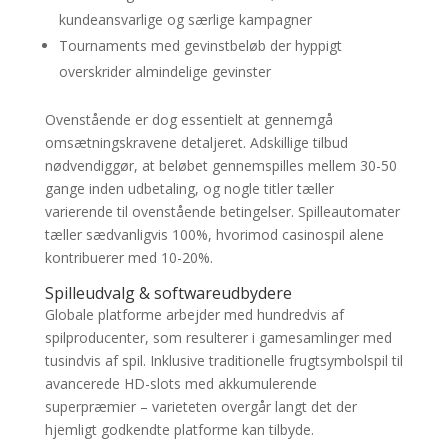
kundeansvarlige og særlige kampagner
Tournaments med gevinstbeløb der hyppigt
overskrider almindelige gevinster
Ovenstående er dog essentielt at gennemgå
omsætningskravene detaljeret. Adskillige tilbud
nødvendiggør, at beløbet gennemspilles mellem 30-50
gange inden udbetaling, og nogle titler tæller
varierende til ovenstående betingelser. Spilleautomater
tæller sædvanligvis 100%, hvorimod casinospil alene
kontribuerer med 10-20%.
Spilleudvalg & softwareudbydere
Globale platforme arbejder med hundredvis af
spilproducenter, som resulterer i gamesamlinger med
tusindvis af spil. Inklusive traditionelle frugtsymbolspil til
avancerede HD-slots med akkumulerende
superpræmier – varieteten overgår langt det der
hjemligt godkendte platforme kan tilbyde.