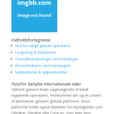
Indholdsfortegnelse
Hvorfor vælge globale operatører
Lovgivning & beskyttelse
Transaktionsløsninger samt betalinger
Bonusstrukturer samt kampagner
Spillebibliotek & spilproducenter
Hvorfor benytte internationale sider
Såfremt gamere finder valgmuligheder til lokalt
regulerede operatører, fremkommer der sig en univers
af alternativer gennem globale platforme. Disse
platforme holder typisk tilladelser fra myndigheder som
Gibraltar, Gibraltar eller Curacao, som giver dem