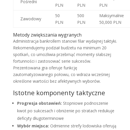
Pośredni
PLN
PLN
PLN
50
500
Maksymalnie
Zawodowy
PLN
PLN
50,000 PLN
Metody zwiększania wygranych
Administracja bankrollem stanowi filar wydajnej taktyki.
Rekomendujemy podział budżetu na minimum 20
spotkań, co umożliwia przebrnąć momenty słabszej
fortunności i zastosować serie sukcesów.
Prezentowana gra oferuje funkcję
zautomatyzowanego połowu, co wdraża wcześniej
określone wartości bez afektywnych wyborów.
Istotne komponenty taktyczne
Progresja obstawień:
Stopniowe podnoszenie
kwot po sukcesach i obniżenie po stratach redukuje
deficyty długoterminowe
Wybór miejsca:
Odmienne strefy lodowiska oferują