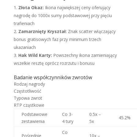
Złota Okaz:
Ikona największej ceny oferujący
nagrodę do 1000x sumy podstawowej przy pięciu
trafieniach
Zamarznięty Kryształ:
Znak scatter włączający
bonus gratisowych faz przy minimum trzech
ukazaniach
Hak Wild Karty:
Powszechny ikona zamieniający
wszelkie resztę oprócz rozrzutu i bonusu
Badanie współczynników zwrotów
Rodzaj nagrody
Częstotliwość
Typowa zwrot
RTP cząstkowe
Podstawowe
Co 3-
0.5x –
45.2%
zestawienia
4 tury
5x
Co
Pośrednie
10x –