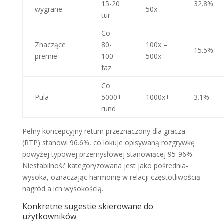
15-20
32.8%
wygrane
50x
tur
Co
Znaczące
80-
100x –
15.5%
premie
100
500x
faz
Co
Pula
5000+
1000x+
3.1%
rund
Pełny koncepcyjny return przeznaczony dla gracza
(RTP) stanowi 96.6%, co lokuje opisywaną rozgrywkę
powyżej typowej przemysłowej stanowiącej 95-96%.
Niestabilność kategoryzowana jest jako pośrednia-
wysoka, oznaczając harmonię w relacji częstotliwością
nagród a ich wysokością.
Konkretne sugestie skierowane do
użytkowników