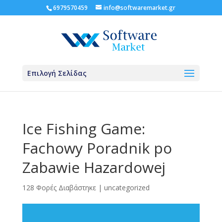
6979570459
info@softwaremarket.gr
Επιλογή Σελίδας
Ice Fishing Game:
Fachowy Poradnik po
Zabawie Hazardowej
128 Φορές Διαβάστηκε
|
uncategorized