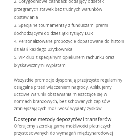
Cotygodniowe cashback oddający odsetek
przegranych stawek bez trudnych warunków
obstawiania
Specjalne tournamentsy z funduszami premii
dochodzącymi do dziesiątki tysięcy EUR
Personalizowane propozycje dopasowane do historii
działań każdego użytkownika
VIP club z specjalnym opiekunem rachunku oraz
błyskawicznymi wypłatami
Wszystkie promocje dysponują przejrzyste regulaminy
osiągalne przed włączeniem nagrody. Aplikujemy
uczciwe warunki obstawiania mieszczące się w
normach branżowych, bez schowanych zapisów
zmniejszających możliwość wypłaty zysków.
Dostępne metody depozytów i transferów
Oferujemy szeroką gamę możliwości płatniczych
przystosowanych do wymagań międzynarodowej