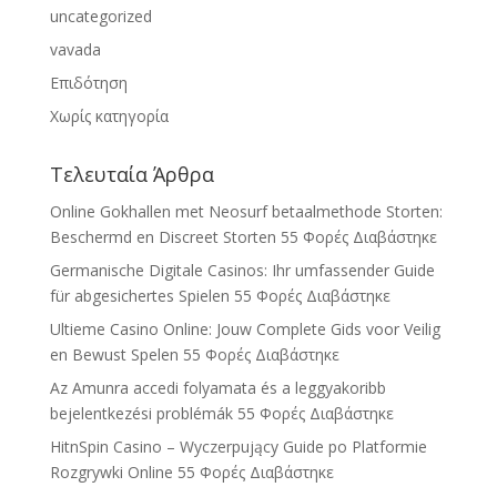
uncategorized
vavada
Επιδότηση
Χωρίς κατηγορία
Τελευταία Άρθρα
Online Gokhallen met Neosurf betaalmethode Storten:
Beschermd en Discreet Storten
55 Φορές Διαβάστηκε
Germanische Digitale Casinos: Ihr umfassender Guide
für abgesichertes Spielen
55 Φορές Διαβάστηκε
Ultieme Casino Online: Jouw Complete Gids voor Veilig
en Bewust Spelen
55 Φορές Διαβάστηκε
Az Amunra accedi folyamata és a leggyakoribb
bejelentkezési problémák
55 Φορές Διαβάστηκε
HitnSpin Casino – Wyczerpujący Guide po Platformie
Rozgrywki Online
55 Φορές Διαβάστηκε