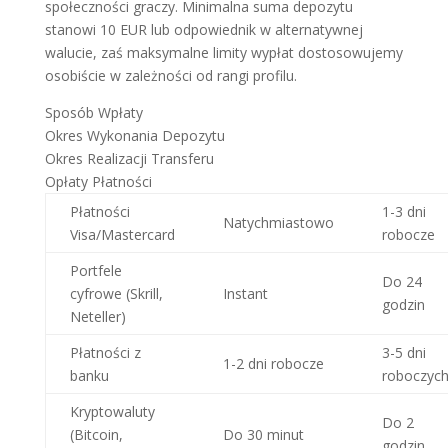
społeczności graczy. Minimalna suma depozytu
stanowi 10 EUR lub odpowiednik w alternatywnej
walucie, zaś maksymalne limity wypłat dostosowujemy
osobiście w zależności od rangi profilu.
Sposób Wpłaty
Okres Wykonania Depozytu
Okres Realizacji Transferu
Opłaty Płatności
Płatności
1-3 dni
Natychmiastowo
Visa/Mastercard
robocze
Portfele
Do 24
cyfrowe (Skrill,
Instant
godzin
Neteller)
Płatności z
3-5 dni
1-2 dni robocze
banku
roboczyc
Kryptowaluty
Do 2
(Bitcoin,
Do 30 minut
godzin