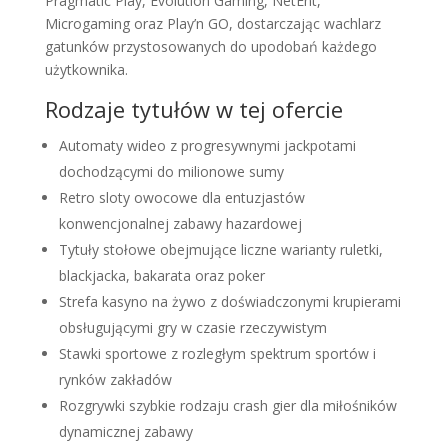
Pragmatic Play, Evolution Gaming, NetEnt,
Microgaming oraz Play’n GO, dostarczając wachlarz
gatunków przystosowanych do upodobań każdego
użytkownika.
Rodzaje tytułów w tej ofercie
Automaty wideo z progresywnymi jackpotami
dochodzącymi do milionowe sumy
Retro sloty owocowe dla entuzjastów
konwencjonalnej zabawy hazardowej
Tytuły stołowe obejmujące liczne warianty ruletki,
blackjacka, bakarata oraz poker
Strefa kasyno na żywo z doświadczonymi krupierami
obsługującymi gry w czasie rzeczywistym
Stawki sportowe z rozległym spektrum sportów i
rynków zakładów
Rozgrywki szybkie rodzaju crash gier dla miłośników
dynamicznej zabawy