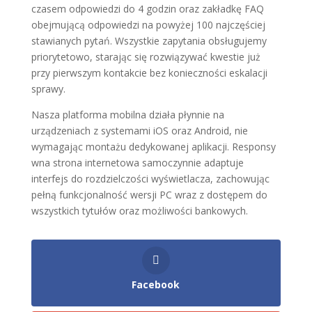
czasem odpowiedzi do 4 godzin oraz zakładkę FAQ
obejmującą odpowiedzi na powyżej 100 najczęściej
stawianych pytań. Wszystkie zapytania obsługujemy
priorytetowo, starając się rozwiązywać kwestie już
przy pierwszym kontakcie bez konieczności eskalacji
sprawy.
Nasza platforma mobilna działa płynnie na
urządzeniach z systemami iOS oraz Android, nie
wymagając montażu dedykowanej aplikacji. Responsy
wna strona internetowa samoczynnie adaptuje
interfejs do rozdzielczości wyświetlacza, zachowując
pełną funkcjonalność wersji PC wraz z dostępem do
wszystkich tytułów oraz możliwości bankowych.
Facebook