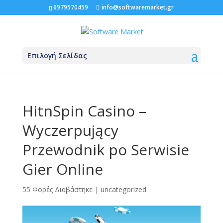
6979570459
info@softwaremarket.gr
Επιλογή Σελίδας
HitnSpin Casino –
Wyczerpujący
Przewodnik po Serwisie
Gier Online
55 Φορές Διαβάστηκε
|
uncategorized