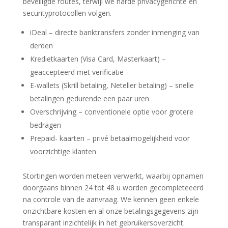
beveiligde routes, terwijl we harde privacygerichte en
securityprotocollen volgen.
iDeal – directe banktransfers zonder inmenging van
derden
Kredietkaarten (Visa Card, Masterkaart) –
geaccepteerd met verificatie
E-wallets (Skrill betaling, Neteller betaling) – snelle
betalingen gedurende een paar uren
Overschrijving – conventionele optie voor grotere
bedragen
Prepaid- kaarten – privé betaalmogelijkheid voor
voorzichtige klanten
Stortingen worden meteen verwerkt, waarbij opnamen
doorgaans binnen 24 tot 48 u worden gecompleteeerd
na controle van de aanvraag. We kennen geen enkele
onzichtbare kosten en al onze betalingsgegevens zijn
transparant inzichtelijk in het gebruikersoverzicht.