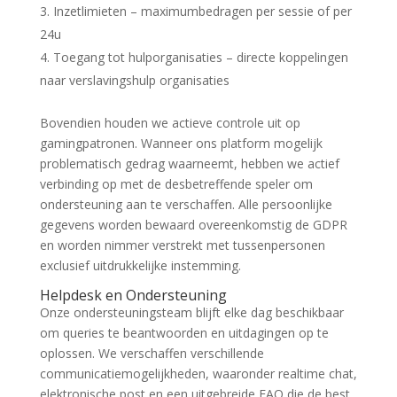
Inzetlimieten – maximumbedragen per sessie of per
24u
Toegang tot hulporganisaties – directe koppelingen
naar verslavingshulp organisaties
Bovendien houden we actieve controle uit op
gamingpatronen. Wanneer ons platform mogelijk
problematisch gedrag waarneemt, hebben we actief
verbinding op met de desbetreffende speler om
ondersteuning aan te verschaffen. Alle persoonlijke
gegevens worden bewaard overeenkomstig de GDPR
en worden nimmer verstrekt met tussenpersonen
exclusief uitdrukkelijke instemming.
Helpdesk en Ondersteuning
Onze ondersteuningsteam blijft elke dag beschikbaar
om queries te beantwoorden en uitdagingen op te
oplossen. We verschaffen verschillende
communicatiemogelijkheden, waaronder realtime chat,
elektronische post en een uitgebreide FAQ die de best