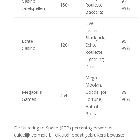
Casino-
97-
150+
Roulette,
tafelspellen
99%
Baccarat
Live-
dealer
Blackjack,
Echte
95-
120+
Echte
Casino
99%
Roulette,
Lightning
Dice
Mega
Moolah,
Megaprijs
Goddelijke
88-
45+
Games
Fortune,
96%
Hall of
Gods
De Uitkering to Speler (RTP) percentages worden
duidelijk vermeld bij elk titel, opdat gebruikers bewuste