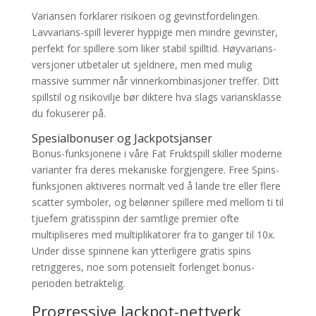
Variansen forklarer risikoen og gevinstfordelingen.
Lavvarians-spill leverer hyppige men mindre gevinster,
perfekt for spillere som liker stabil spilltid. Høyvarians-
versjoner utbetaler ut sjeldnere, men med mulig
massive summer når vinnerkombinasjoner treffer. Ditt
spillstil og risikovilje bør diktere hva slags variansklasse
du fokuserer på.
Spesialbonuser og Jackpotsjanser
Bonus-funksjonene i våre Fat Fruktspill skiller moderne
varianter fra deres mekaniske forgjengere. Free Spins-
funksjonen aktiveres normalt ved å lande tre eller flere
scatter symboler, og belønner spillere med mellom ti til
tjuefem gratisspinn der samtlige premier ofte
multipliseres med multiplikatorer fra to ganger til 10x.
Under disse spinnene kan ytterligere gratis spins
retriggeres, noe som potensielt forlenget bonus-
perioden betraktelig.
Progressive Jackpot-nettverk