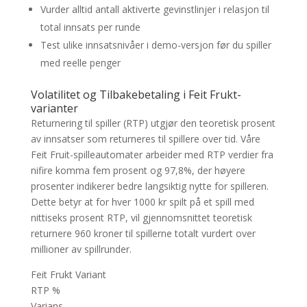
Vurder alltid antall aktiverte gevinstlinjer i relasjon til
total innsats per runde
Test ulike innsatsnivåer i demo-versjon før du spiller
med reelle penger
Volatilitet og Tilbakebetaling i Feit Frukt-
varianter
Returnering til spiller (RTP) utgjør den teoretisk prosent
av innsatser som returneres til spillere over tid. Våre
Feit Fruit-spilleautomater arbeider med RTP verdier fra
nifire komma fem prosent og 97,8%, der høyere
prosenter indikerer bedre langsiktig nytte for spilleren.
Dette betyr at for hver 1000 kr spilt på et spill med
nittiseks prosent RTP, vil gjennomsnittet teoretisk
returnere 960 kroner til spillerne totalt vurdert over
millioner av spillrunder.
Feit Frukt Variant
RTP %
Varians