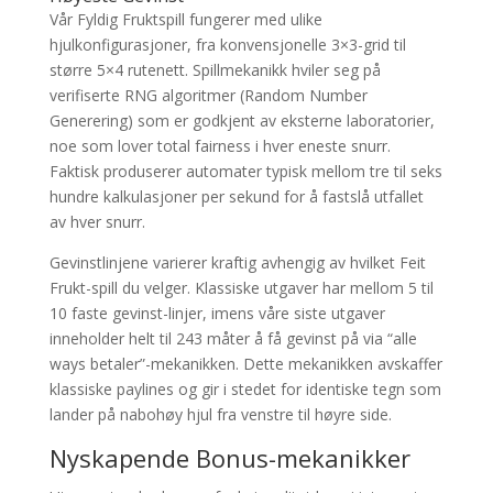
Vår Fyldig Fruktspill fungerer med ulike
hjulkonfigurasjoner, fra konvensjonelle 3×3-grid til
større 5×4 rutenett. Spillmekanikk hviler seg på
verifiserte RNG algoritmer (Random Number
Generering) som er godkjent av eksterne laboratorier,
noe som lover total fairness i hver eneste snurr.
Faktisk produserer automater typisk mellom tre til seks
hundre kalkulasjoner per sekund for å fastslå utfallet
av hver snurr.
Gevinstlinjene varierer kraftig avhengig av hvilket Feit
Frukt-spill du velger. Klassiske utgaver har mellom 5 til
10 faste gevinst-linjer, imens våre siste utgaver
inneholder helt til 243 måter å få gevinst på via “alle
ways betaler”-mekanikken. Dette mekanikken avskaffer
klassiske paylines og gir i stedet for identiske tegn som
lander på nabohøy hjul fra venstre til høyre side.
Nyskapende Bonus-mekanikker