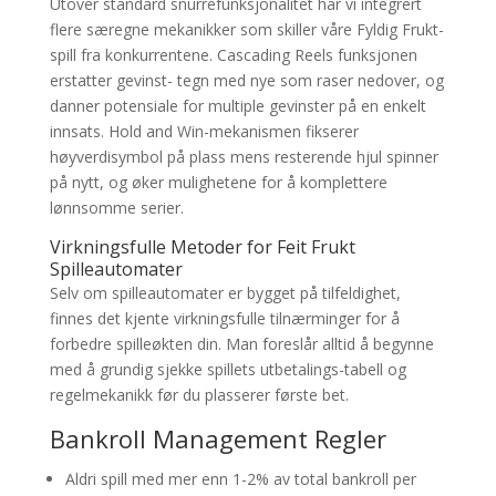
Utover standard snurrefunksjonalitet har vi integrert
flere særegne mekanikker som skiller våre Fyldig Frukt-
spill fra konkurrentene. Cascading Reels funksjonen
erstatter gevinst- tegn med nye som raser nedover, og
danner potensiale for multiple gevinster på en enkelt
innsats. Hold and Win-mekanismen fikserer
høyverdisymbol på plass mens resterende hjul spinner
på nytt, og øker mulighetene for å komplettere
lønnsomme serier.
Virkningsfulle Metoder for Feit Frukt
Spilleautomater
Selv om spilleautomater er bygget på tilfeldighet,
finnes det kjente virkningsfulle tilnærminger for å
forbedre spilleøkten din. Man foreslår alltid å begynne
med å grundig sjekke spillets utbetalings-tabell og
regelmekanikk før du plasserer første bet.
Bankroll Management Regler
Aldri spill med mer enn 1-2% av total bankroll per