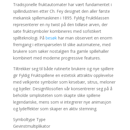
Tradisjonelle fruktautomater har vært fundamentet i
spillindustrien etter Ch. Fey designet den aller første
mekanisk spillemaskinen i 1895. Fyldig Fruktklassen
representerer en ny twist på den tidløse arven, der
søte fruktsymboler kombineres med sofistikert
spillteknologi. På
besøk
har man observert en enorm
fremgang i etterspørselen til slike automatene, med
brukere som søker nostalgien fra gamle spillehaller
kombinert med moderne progressive features.
Tiltrekker seg til både rutinerte brukere og nye spillere
gir Fyldig Fruktspillene en estetisk attraktiv opplevelse
med velkjente symboler som kirsebær, sitrus, meloner
og bjeller. Designfilosofien vår konsentrerer seg på å
beholde simplisiteten som skapte slike spillene
legendariske, mens som vi integrerer nye animasjon
og lydeffekter som skaper en aktiv stemning.
Symboltype Type
Gevinstmultiplikator