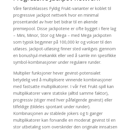
Våre førsteklasses Fyldig Frukt-varianter er koblet til
progressive jackpot nettverk hvor en minimal
prosentandel av hver bet bidrar til en økende
premiepool. Disse jackpotene er ofte bygget i flere lag
– Mini, Minor, Stor og Mega – med Mega jackpoten
som typisk begynner på 100,000 kr og vokser til den
utløses. Jackpot-utløsing finner sted vanligvis gjennom
en bonushjul-mekanikk eller ved å samle inn spesifikke
symbol-kombinasjoner under regulære runder.
Multiplier funksjoner hever gevinst-potensialet
betydelig ved å multiplisere vinnende kombinasjoner
med fastsatte multiplikatorer. I vår Feit Frukt-spill kan
multiplikatorer være statiske (alltid samme faktor),
progressiv (stiger med hver påfølgende gevinst) eller
tilfeldige (tildeles spontant under runder).
Kombinasjonen av stablede jokers og ti ganger
multiplikatorer kan forvandle en moderat gevinst til en
stor utbetaling som overskrider den originale innsatsen