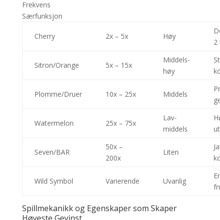
Frekvens
Særfunksjon
De
Cherry
2x – 5x
Høy
2
Middels-
S
Sitron/Orange
5x – 15x
høy
k
P
Plomme/Druer
10x – 25x
Middels
ge
Lav-
H
Watermelon
25x – 75x
middels
ut
50x –
Ja
Seven/BAR
Liten
200x
ko
Er
Wild Symbol
Varierende
Uvanlig
f
Spillmekanikk og Egenskaper som Skaper
Høyeste Gevinst