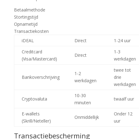
Betaalmethode
Stortingstijd
Opnametijd
Transactiekosten
iDEAL
Direct
1-24 uur
Creditcard
1-3
Direct
(Visa/Mastercard)
werkdagen
twee tot
1-2
Bankoverschrijving
drie
werkdagen
werkdagen
10-30
Cryptovaluta
twaalf uur
minuten
E-wallets
Onder 12
Onmiddellijk
(Skrill/Neteller)
uur
Transactiebescherming