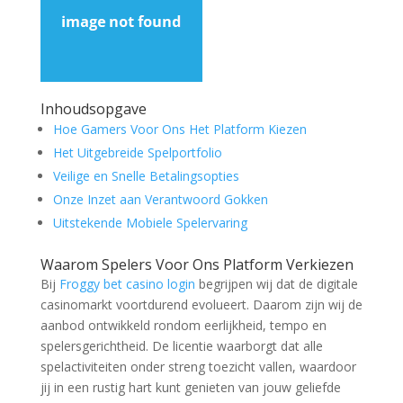
Inhoudsopgave
Hoe Gamers Voor Ons Het Platform Kiezen
Het Uitgebreide Spelportfolio
Veilige en Snelle Betalingsopties
Onze Inzet aan Verantwoord Gokken
Uitstekende Mobiele Spelervaring
Waarom Spelers Voor Ons Platform Verkiezen
Bij
Froggy bet casino login
begrijpen wij dat de digitale
casinomarkt voortdurend evolueert. Daarom zijn wij de
aanbod ontwikkeld rondom eerlijkheid, tempo en
spelersgerichtheid. De licentie waarborgt dat alle
spelactiviteiten onder streng toezicht vallen, waardoor
jij in een rustig hart kunt genieten van jouw geliefde