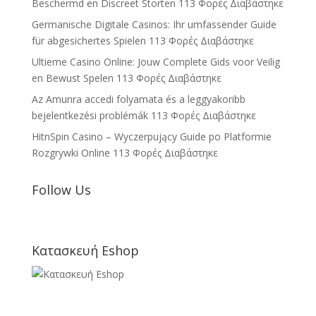
Beschermd en Discreet Storten
113 Φορές Διαβάστηκε
Germanische Digitale Casinos: Ihr umfassender Guide
für abgesichertes Spielen
113 Φορές Διαβάστηκε
Ultieme Casino Online: Jouw Complete Gids voor Veilig
en Bewust Spelen
113 Φορές Διαβάστηκε
Az Amunra accedi folyamata és a leggyakoribb
bejelentkezési problémák
113 Φορές Διαβάστηκε
HitnSpin Casino – Wyczerpujący Guide po Platformie
Rozgrywki Online
113 Φορές Διαβάστηκε
Follow Us
Κατασκευή Eshop