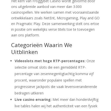
Het kern van Froggybet Casino wordt gevormd door
ons uitgebreide aanbod van meer dan 3.000
casinospellen. We werken samen met vooraanstaande
ontwikkelaars zoals NetEnt, Microgaming, Play and GO
en Pragmatic Play. Deze samenwerking stelt ons ertoe
in positie om wekelijks verse titels toe te toevoegen
aan ons platform.
Categorieën Waarin We
Uitblinken
Videoslots met hoge RTP-percentages:
Onze
selectie omvat slots die een gemiddeld RTP-
percentage van zesennegentigtachtig komma vijf
procent, waaronder populaire spellen met
progressieve jackpots die vaak levensveranderende
bedragen uitkeren
Live casino ervaring:
Met meer dan honderdvijftig
live tables halen wij het authenticiteit van een fysiek