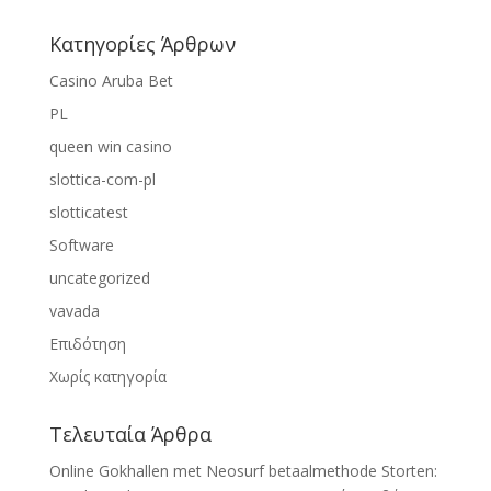
Κατηγορίες Άρθρων
Casino Aruba Bet
PL
queen win casino
slottica-com-pl
slotticatest
Software
uncategorized
vavada
Επιδότηση
Χωρίς κατηγορία
Τελευταία Άρθρα
Online Gokhallen met Neosurf betaalmethode Storten: