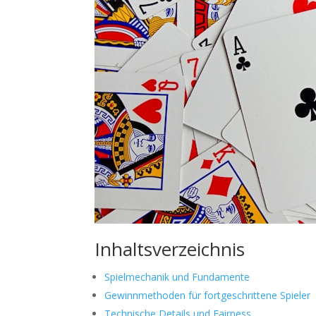
Inhaltsverzeichnis
Spielmechanik und Fundamente
Gewinnmethoden für fortgeschrittene Spieler
Technische Details und Fairness