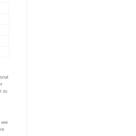
ional
er
e zu
 wie
äre