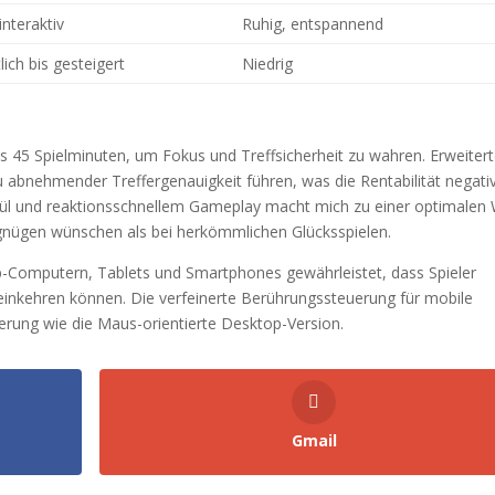
nteraktiv
Ruhig, entspannend
lich bis gesteigert
Niedrig
is 45 Spielminuten, um Fokus und Treffsicherheit zu wahren. Erweiter
abnehmender Treffergenauigkeit führen, was die Rentabilität negati
kül und reaktionsschnellem Gameplay macht mich zu einer optimalen
vergnügen wünschen als bei herkömmlichen Glücksspielen.
op-Computern, Tablets und Smartphones gewährleistet, dass Spieler
 einkehren können. Die verfeinerte Berührungssteuerung für mobile
erung wie die Maus-orientierte Desktop-Version.
Gmail