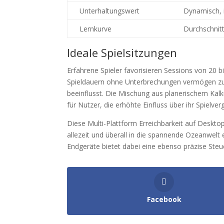
Unterhaltungswert
Dynamisch, i
Lernkurve
Durchschnitt
Ideale Spielsitzungen
Erfahrene Spieler favorisieren Sessions von 20 b
Spieldauern ohne Unterbrechungen vermögen zu 
beeinflusst. Die Mischung aus planerischem Kal
für Nutzer, die erhöhte Einfluss über ihr Spiel
Diese Multi-Plattform Erreichbarkeit auf Deskt
allezeit und überall in die spannende Ozeanwelt
Endgeräte bietet dabei eine ebenso präzise Steu
Facebook