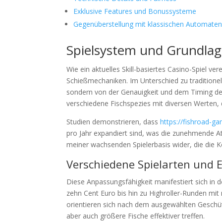
Exklusive Features und Bonussysteme
Gegenüberstellung mit klassischen Automaten
Spielsystem und Grundla
Wie ein aktuelles Skill-basiertes Casino-Spiel 
Schießmechaniken. Im Unterschied zu traditionel
sondern von der Genauigkeit und dem Timing der 
verschiedene Fischspezies mit diversen Werten, 
Studien demonstrieren, dass
https://fishroad-g
pro Jahr expandiert sind, was die zunehmende Attr
meiner wachsenden Spielerbasis wider, die die 
Verschiedene Spielarten und 
Diese Anpassungsfähigkeit manifestiert sich in 
zehn Cent Euro bis hin zu Highroller-Runden m
orientieren sich nach dem ausgewählten Gesch
aber auch größere Fische effektiver treffen.