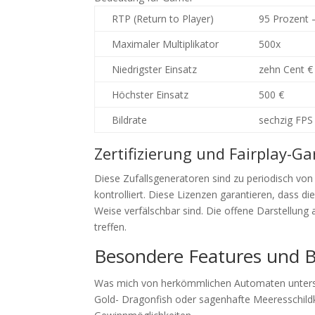
RTP (Return to Player)
95 Prozent 
Maximaler Multiplikator
500x
Niedrigster Einsatz
zehn Cent €
Höchster Einsatz
500 €
Bildrate
sechzig FPS
Zertifizierung und Fairplay-Ga
Diese Zufallsgeneratoren sind zu periodisch von 
kontrolliert. Diese Lizenzen garantieren, dass d
Weise verfälschbar sind. Die offene Darstellung
treffen.
Besondere Features und 
Was mich von herkömmlichen Automaten untersc
Gold- Dragonfish oder sagenhafte Meeresschildk