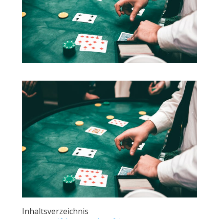
Inhaltsverzeichnis