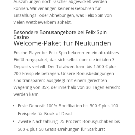
Auszahlungen noch rascher abgewickelt werden
können. Wir verlangen keinerlei Gebühren für
Einzahlungs- oder Abhebungen, was Felix Spin von
vielen Wettbewerbern abhebt.
Besondere Bonusangebote bei Felix Spin
Casino
Welcome-Paket für Neukunden
Frische Player bei Felix Spin bekommen ein attraktives
Einführungspaket, das sich selbst über die initialen 3
Deposits verteilt. Der Totalwert kann bis 1.500 € plus
200 Freispiele betragen. Unsere Bonusbedingungen
sind transparent ausgelegt mit einem gerechten
Wagering von 35x, der innerhalb von 30 Tagen erreicht
werden kann.
Erste Deposit: 100% Bonifikation bis 500 € plus 100
Freispiele für Book of Dead
Zweite Nachzahlung: 75 Prozent Bonusguthaben bis
500 € plus 50 Gratis-Drehungen für Starburst