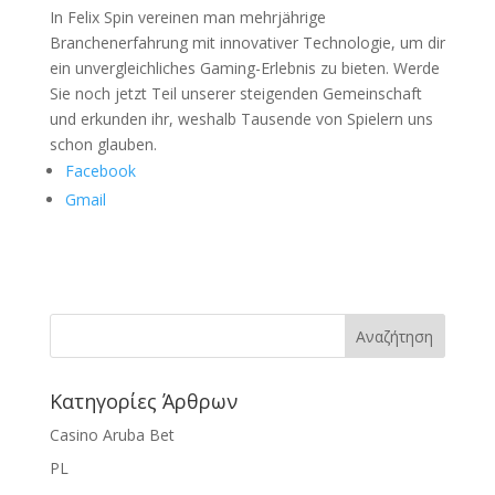
In Felix Spin vereinen man mehrjährige
Branchenerfahrung mit innovativer Technologie, um dir
ein unvergleichliches Gaming-Erlebnis zu bieten. Werde
Sie noch jetzt Teil unserer steigenden Gemeinschaft
und erkunden ihr, weshalb Tausende von Spielern uns
schon glauben.
Facebook
Gmail
Κατηγορίες Άρθρων
Casino Aruba Bet
PL