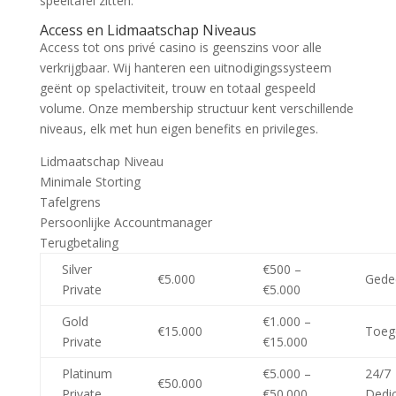
speeltafel zitten.
Access en Lidmaatschap Niveaus
Access tot ons privé casino is geenszins voor alle
verkrijgbaar. Wij hanteren een uitnodigingssysteem
geënt op spelactiviteit, trouw en totaal gespeeld
volume. Onze membership structuur kent verschillende
niveaus, elk met hun eigen benefits en privileges.
Lidmaatschap Niveau
Minimale Storting
Tafelgrens
Persoonlijke Accountmanager
Terugbetaling
Silver
€500 –
€5.000
Gede
Private
€5.000
Gold
€1.000 –
€15.000
Toeg
Private
€15.000
Platinum
€5.000 –
24/7
€50.000
Private
€50.000
Dedi