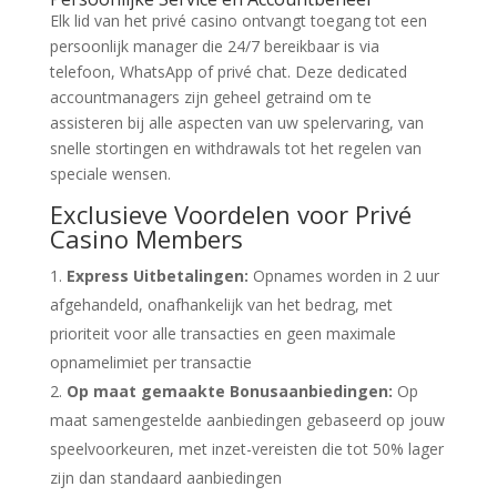
Elk lid van het privé casino ontvangt toegang tot een
persoonlijk manager die 24/7 bereikbaar is via
telefoon, WhatsApp of privé chat. Deze dedicated
accountmanagers zijn geheel getraind om te
assisteren bij alle aspecten van uw spelervaring, van
snelle stortingen en withdrawals tot het regelen van
speciale wensen.
Exclusieve Voordelen voor Privé
Casino Members
Express Uitbetalingen:
Opnames worden in 2 uur
afgehandeld, onafhankelijk van het bedrag, met
prioriteit voor alle transacties en geen maximale
opnamelimiet per transactie
Op maat gemaakte Bonusaanbiedingen:
Op
maat samengestelde aanbiedingen gebaseerd op jouw
speelvoorkeuren, met inzet-vereisten die tot 50% lager
zijn dan standaard aanbiedingen