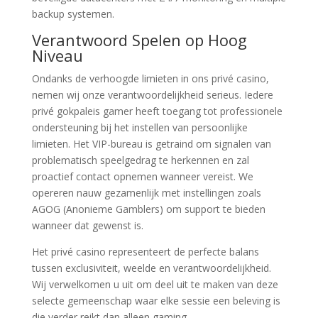
backup systemen.
Verantwoord Spelen op Hoog
Niveau
Ondanks de verhoogde limieten in ons privé casino,
nemen wij onze verantwoordelijkheid serieus. Iedere
privé gokpaleis gamer heeft toegang tot professionele
ondersteuning bij het instellen van persoonlijke
limieten. Het VIP-bureau is getraind om signalen van
problematisch speelgedrag te herkennen en zal
proactief contact opnemen wanneer vereist. We
opereren nauw gezamenlijk met instellingen zoals
AGOG (Anonieme Gamblers) om support te bieden
wanneer dat gewenst is.
Het privé casino representeert de perfecte balans
tussen exclusiviteit, weelde en verantwoordelijkheid.
Wij verwelkomen u uit om deel uit te maken van deze
selecte gemeenschap waar elke sessie een beleving is
die verder reikt dan alleen gaming.