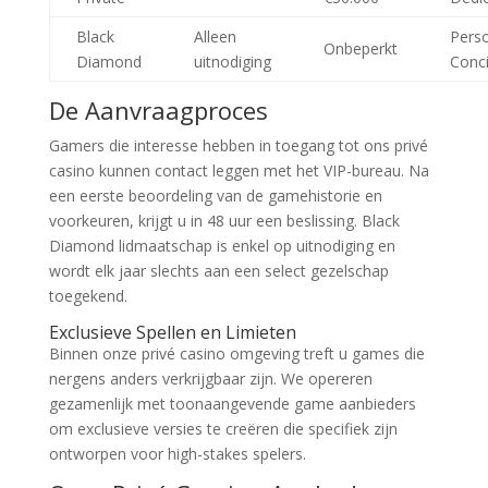
Black
Alleen
Perso
Onbeperkt
Diamond
uitnodiging
Conc
De Aanvraagproces
Gamers die interesse hebben in toegang tot ons privé
casino kunnen contact leggen met het VIP-bureau. Na
een eerste beoordeling van de gamehistorie en
voorkeuren, krijgt u in 48 uur een beslissing. Black
Diamond lidmaatschap is enkel op uitnodiging en
wordt elk jaar slechts aan een select gezelschap
toegekend.
Exclusieve Spellen en Limieten
Binnen onze privé casino omgeving treft u games die
nergens anders verkrijgbaar zijn. We opereren
gezamenlijk met toonaangevende game aanbieders
om exclusieve versies te creëren die specifiek zijn
ontworpen voor high-stakes spelers.