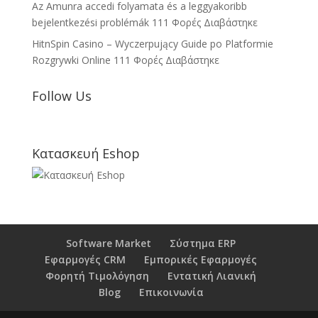
Az Amunra accedi folyamata és a leggyakoribb
bejelentkezési problémák
111 Φορές Διαβάστηκε
HitnSpin Casino – Wyczerpujący Guide po Platformie
Rozgrywki Online
111 Φορές Διαβάστηκε
Follow Us
Κατασκευή Eshop
Software Market
Σύστημα ERP
Εφαρμογές CRM
Εμπορικές Εφαρμογές
Φορητή Τιμολόγηση
Εντατική Λιανική
Blog
Επικοινωνία