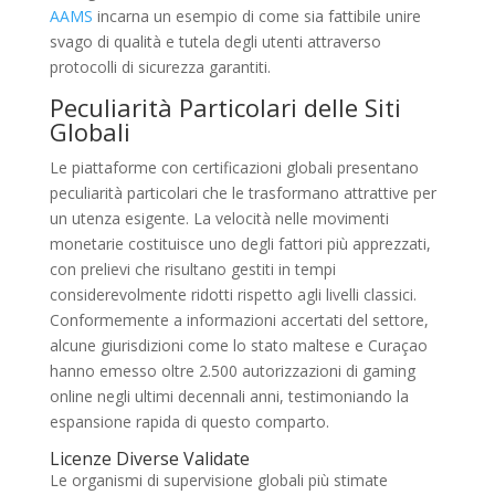
AAMS
incarna un esempio di come sia fattibile unire
svago di qualità e tutela degli utenti attraverso
protocolli di sicurezza garantiti.
Peculiarità Particolari delle Siti
Globali
Le piattaforme con certificazioni globali presentano
peculiarità particolari che le trasformano attrattive per
un utenza esigente. La velocità nelle movimenti
monetarie costituisce uno degli fattori più apprezzati,
con prelievi che risultano gestiti in tempi
considerevolmente ridotti rispetto agli livelli classici.
Conformemente a informazioni accertati del settore,
alcune giurisdizioni come lo stato maltese e Curaçao
hanno emesso oltre 2.500 autorizzazioni di gaming
online negli ultimi decennali anni, testimoniando la
espansione rapida di questo comparto.
Licenze Diverse Validate
Le organismi di supervisione globali più stimate