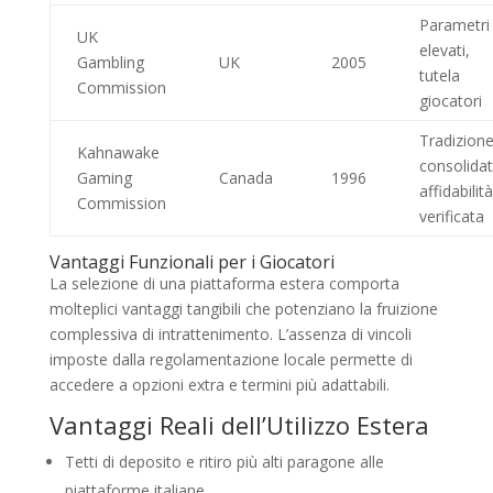
Parametri
UK
elevati,
Gambling
UK
2005
tutela
Commission
giocatori
Tradizion
Kahnawake
consolidat
Gaming
Canada
1996
affidabilità
Commission
verificata
Vantaggi Funzionali per i Giocatori
La selezione di una piattaforma estera comporta
molteplici vantaggi tangibili che potenziano la fruizione
complessiva di intrattenimento. L’assenza di vincoli
imposte dalla regolamentazione locale permette di
accedere a opzioni extra e termini più adattabili.
Vantaggi Reali dell’Utilizzo Estera
Tetti di deposito e ritiro più alti paragone alle
piattaforme italiane