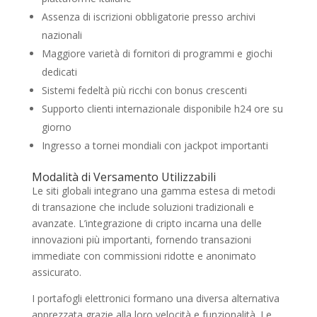
Assenza di iscrizioni obbligatorie presso archivi
nazionali
Maggiore varietà di fornitori di programmi e giochi
dedicati
Sistemi fedeltà più ricchi con bonus crescenti
Supporto clienti internazionale disponibile h24 ore su
giorno
Ingresso a tornei mondiali con jackpot importanti
Modalità di Versamento Utilizzabili
Le siti globali integrano una gamma estesa di metodi
di transazione che include soluzioni tradizionali e
avanzate. L’integrazione di cripto incarna una delle
innovazioni più importanti, fornendo transazioni
immediate con commissioni ridotte e anonimato
assicurato.
I portafogli elettronici formano una diversa alternativa
apprezzata grazie alla loro velocità e funzionalità. Le