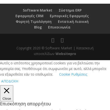
Software Market
Σύστημα ERP
Εφαρμογές CRM
Εμπορικές Εφαρμογές
Φορητή Τιμολόγηση
Εντατική Λιανική
Blog
Επικοινωνία
Copyright 2020 © Software Market | Κατασκευή
ιστοσελίδων
Websitepro
Αυτός ο ιστότοπος χρησιμοποιεί cookies για να βελτιώσει την
εμπειρία σας. Υποθέτουμε ότι συμφωνείτε με αυτό, αλλά μπορείτε
να εξαιρεθείτε εάν το επιθυμείτε.
Cookie Ρυθμίσεις
ΑΠΟΔΟΧΗ
Close
Επισκόπηση απορρήτου