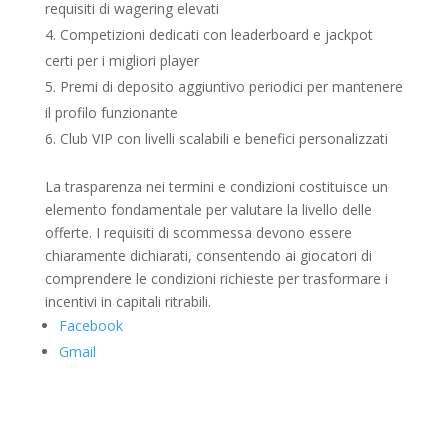
requisiti di wagering elevati
Competizioni dedicati con leaderboard e jackpot
certi per i migliori player
Premi di deposito aggiuntivo periodici per mantenere
il profilo funzionante
Club VIP con livelli scalabili e benefici personalizzati
La trasparenza nei termini e condizioni costituisce un
elemento fondamentale per valutare la livello delle
offerte. I requisiti di scommessa devono essere
chiaramente dichiarati, consentendo ai giocatori di
comprendere le condizioni richieste per trasformare i
incentivi in capitali ritrabili.
Facebook
Gmail