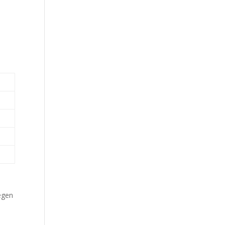
gegen