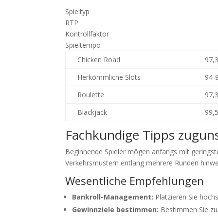
Spieltyp
RTP
Kontrollfaktor
Spieltempo
Chicken Road
97,
Herkömmliche Slots
94-
Roulette
97,
Blackjack
99,
Fachkundige Tipps zuguns
Beginnende Spieler mögen anfangs mit geringste
Verkehrsmustern entlang mehrere Runden hinweg
Wesentliche Empfehlungen
Bankroll-Management:
Platzieren Sie höch
Gewinnziele bestimmen:
Bestimmen Sie zu S