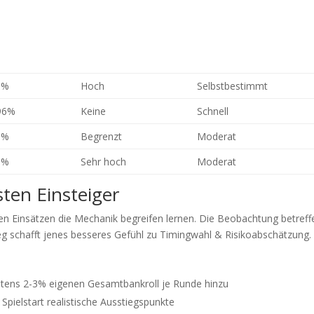
3%
Hoch
Selbstbestimmt
96%
Keine
Schnell
3%
Begrenzt
Moderat
5%
Sehr hoch
Moderat
ten Einsteiger
n Einsätzen die Mechanik begreifen lernen. Die Beobachtung betref
 schafft jenes besseres Gefühl zu Timingwahl & Risikoabschätzung.
stens 2-3% eigenen Gesamtbankroll je Runde hinzu
pielstart realistische Ausstiegspunkte