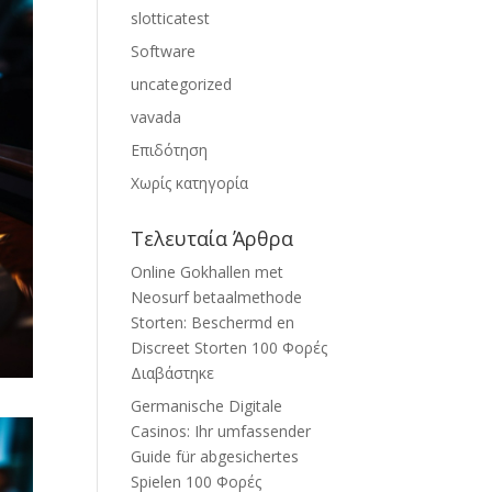
slotticatest
Software
uncategorized
vavada
Επιδότηση
Χωρίς κατηγορία
Τελευταία Άρθρα
Online Gokhallen met
Neosurf betaalmethode
Storten: Beschermd en
Discreet Storten
100 Φορές
Διαβάστηκε
Germanische Digitale
Casinos: Ihr umfassender
Guide für abgesichertes
Spielen
100 Φορές