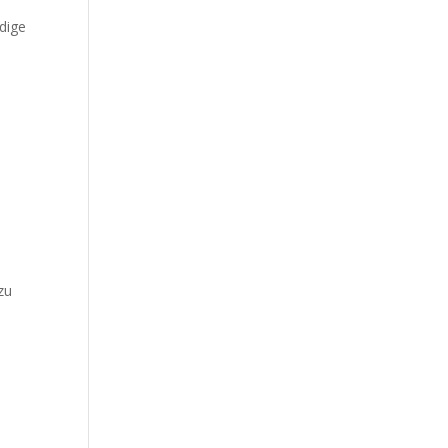
dige
zu