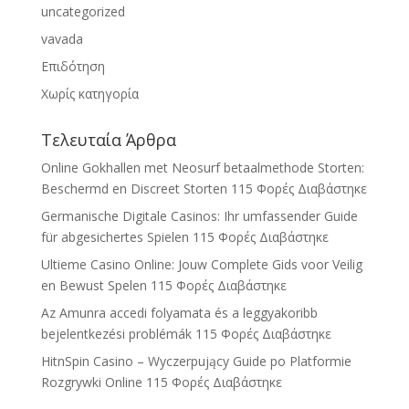
uncategorized
vavada
Επιδότηση
Χωρίς κατηγορία
Τελευταία Άρθρα
Online Gokhallen met Neosurf betaalmethode Storten:
Beschermd en Discreet Storten
115 Φορές Διαβάστηκε
Germanische Digitale Casinos: Ihr umfassender Guide
für abgesichertes Spielen
115 Φορές Διαβάστηκε
Ultieme Casino Online: Jouw Complete Gids voor Veilig
en Bewust Spelen
115 Φορές Διαβάστηκε
Az Amunra accedi folyamata és a leggyakoribb
bejelentkezési problémák
115 Φορές Διαβάστηκε
HitnSpin Casino – Wyczerpujący Guide po Platformie
Rozgrywki Online
115 Φορές Διαβάστηκε