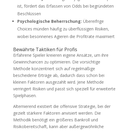
ist, fördert das Erfassen von Odds bei begründeten
Beschlüssen
Psychologische Beherrschung:
Übereifrige
Choices münden häufig zu überflüssigen Risiken,
wobei besonnenes Agieren die Profitrate maximiert
Bewährte Taktiken für Profis
Erfahrene Spieler kreieren eigene Ansätze, um ihre
Gewinnchancen zu optimieren. Die vorsichtige
Methode konzentriert sich auf regelmäßige
bescheidene Erträge ab, dadurch dass schon bei
kleinen Faktoren ausgezahlt wird. Jene Methode
verringert Risiken und passt sich speziell für erweiterte
Spielphasen.
Alternierend existiert die offensive Strategie, bei der
gezielt stärkere Faktoren anvisiert werden. Die
Methodik benötigt ein größeres Bankroll und
Risikobereitschaft, kann aber außergewöhnliche