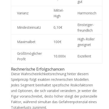
gut
Mittel-
Varianz
Harmonisch
High
Einsteiger-
Mindesteinsatz
0,10€
freundlich
High-Roller
Maximalbet
100€
geeignet
Größtmöglicher
10.000x
Exzellent
Profit
Rechnerische Erfolgschancen
Diese Wahrscheinlichkeitsrechnung hinter diesem
Spielprinzip folgt exakten rechnerischen Modellen.
Jedes Segment beinhaltet spezifische Risikofaktoren
und Optionen, die sich variabel verändern. Je weiter die
Figur voranschreitet, desto höher steigt der potenzielle
Faktor, während simultan das Gefahrenpotenzial eines
Totalverlusts zunimmt.