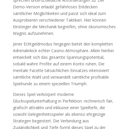
sprechen unterschiedliche Anforderungen zu. Der
Demo-Version erlaubt gefahrloses Entdecken
sämtlicher Möglichkeiten und passt sich ideal zum
Ausprobieren verschiedener Taktiken. Hier können
Einsteiger die Mechanik begreifen, ohne ökonomisches
Wagnis aufzunehmen.
Jener Echtgeldmodus hingegen bietet den kompletten
Adrenalinkick echter Casino-Atmosphäre. Allein hierbei
entwickelt sich das gesamte Spannungspotential,
sobald wahre Profite auf einem Konto ruhen. Die
mentale Facette tatsächlichen Einsatzes intensiviert
sämtliche Wahl und verwandelt sämtliche profitable
Spielrunde zu einem speziellen Triumph.
Dieses Spiel verkörpert moderne
Glücksspielunterhaltung in Perfektion: rechnerisch fair,
grafisch attraktiv und inklusive einer Spieltiefe, die
sowohl Gelegenheitsspieler als ebenso ehrgeizige
Strategen begeistert. Die Verbindung aus
Zugänglichkeit und Tiefe formt dieses Spiel zu der