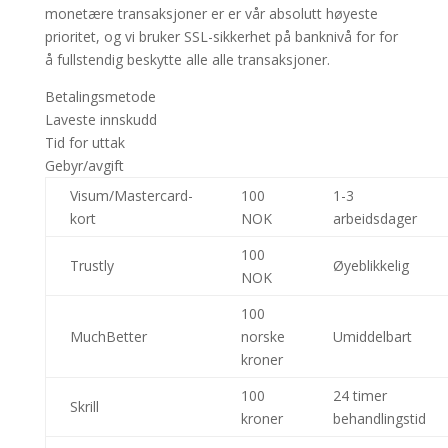
monetære transaksjoner er er vår absolutt høyeste
prioritet, og vi bruker SSL-sikkerhet på banknivå for for
å fullstendig beskytte alle alle transaksjoner.
Betalingsmetode
Laveste innskudd
Tid for uttak
Gebyr/avgift
Visum/Mastercard-
100
1-3
kort
NOK
arbeidsdager
100
Trustly
Øyeblikkelig
NOK
100
MuchBetter
norske
Umiddelbart
kroner
100
24 timer
Skrill
kroner
behandlingstid