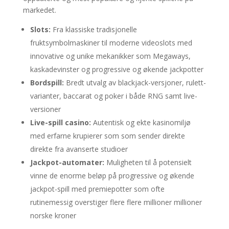
markedet.
Slots:
Fra klassiske tradisjonelle
fruktsymbolmaskiner til moderne videoslots med
innovative og unike mekanikker som Megaways,
kaskadevinster og progressive og økende jackpotter
Bordspill:
Bredt utvalg av blackjack-versjoner, rulett-
varianter, baccarat og poker i både RNG samt live-
versioner
Live-spill casino:
Autentisk og ekte kasinomiljø
med erfarne krupierer som som sender direkte
direkte fra avanserte studioer
Jackpot-automater:
Muligheten til å potensielt
vinne de enorme beløp på progressive og økende
jackpot-spill med premiepotter som ofte
rutinemessig overstiger flere flere millioner millioner
norske kroner