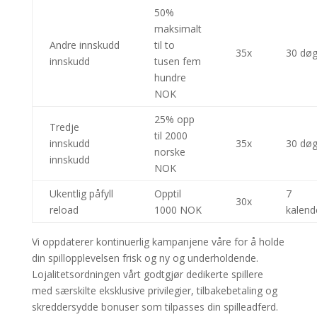
50%
maksimalt
Andre innskudd
til to
35x
30 dø
innskudd
tusen fem
hundre
NOK
25% opp
Tredje
til 2000
innskudd
35x
30 dø
norske
innskudd
NOK
Ukentlig påfyll
Opptil
7
30x
reload
1000 NOK
kalend
Vi oppdaterer kontinuerlig kampanjene våre for å holde
din spillopplevelsen frisk og ny og underholdende.
Lojalitetsordningen vårt godtgjør dedikerte spillere
med særskilte eksklusive privilegier, tilbakebetaling og
skreddersydde bonuser som tilpasses din spilleadferd.