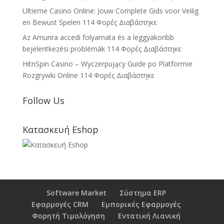
Ultieme Casino Online: Jouw Complete Gids voor Veilig
en Bewust Spelen
114 Φορές Διαβάστηκε
Az Amunra accedi folyamata és a leggyakoribb
bejelentkezési problémák
114 Φορές Διαβάστηκε
HitnSpin Casino – Wyczerpujący Guide po Platformie
Rozgrywki Online
114 Φορές Διαβάστηκε
Follow Us
Κατασκευή Eshop
Software Market
Σύστημα ERP
Εφαρμογές CRM
Εμπορικές Εφαρμογές
Φορητή Τιμολόγηση
Εντατική Λιανική