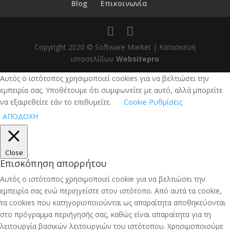
Blog
Επικοινωνία
Copyright 2020 © Software Market | Κατασκευή
ιστοσελίδων
Websitepro
Αυτός ο ιστότοπος χρησιμοποιεί cookies για να βελτιώσει την
εμπειρία σας. Υποθέτουμε ότι συμφωνείτε με αυτό, αλλά μπορείτε
να εξαιρεθείτε εάν το επιθυμείτε.
Cookie Ρυθμίσεις
ΑΠΟΔΟΧΗ
Close
Επισκόπηση απορρήτου
Αυτός ο ιστότοπος χρησιμοποιεί cookie για να βελτιώσει την
εμπειρία σας ενώ περιηγείστε στον ιστότοπο. Από αυτά τα cookie,
τα cookies που κατηγοριοποιούνται ως απαραίτητα αποθηκεύονται
στο πρόγραμμα περιήγησής σας, καθώς είναι απαραίτητα για τη
λειτουργία βασικών λειτουργιών του ιστότοπου. Χρησιμοποιούμε