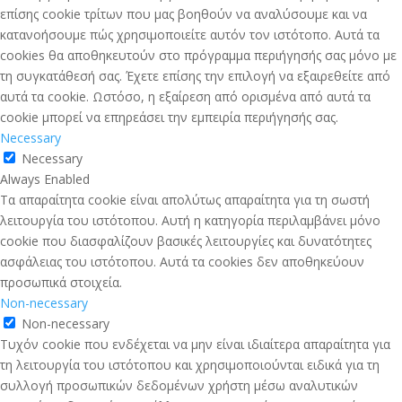
επίσης cookie τρίτων που μας βοηθούν να αναλύσουμε και να
κατανοήσουμε πώς χρησιμοποιείτε αυτόν τον ιστότοπο. Αυτά τα
cookies θα αποθηκευτούν στο πρόγραμμα περιήγησής σας μόνο με
τη συγκατάθεσή σας. Έχετε επίσης την επιλογή να εξαιρεθείτε από
αυτά τα cookie. Ωστόσο, η εξαίρεση από ορισμένα από αυτά τα
cookie μπορεί να επηρεάσει την εμπειρία περιήγησής σας.
Necessary
Necessary
Always Enabled
Τα απαραίτητα cookie είναι απολύτως απαραίτητα για τη σωστή
λειτουργία του ιστότοπου. Αυτή η κατηγορία περιλαμβάνει μόνο
cookie που διασφαλίζουν βασικές λειτουργίες και δυνατότητες
ασφάλειας του ιστότοπου. Αυτά τα cookies δεν αποθηκεύουν
προσωπικά στοιχεία.
Non-necessary
Non-necessary
Τυχόν cookie που ενδέχεται να μην είναι ιδιαίτερα απαραίτητα για
τη λειτουργία του ιστότοπου και χρησιμοποιούνται ειδικά για τη
συλλογή προσωπικών δεδομένων χρήστη μέσω αναλυτικών