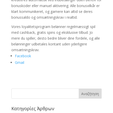
bonuskoder eller manuel aktivering. Alle bonusvilkår er
klart kommunikeret, og gamere kan altid se deres
bonussaldo og omsætningskrav i realtid.
Vores loyalitetsprogram belønner regelmæssigt spil
med cashback, gratis spins og eksklusive tilbud. Jo
mere du spiller, desto bedre bliver dine fordele, og alle
belønninger udbetales kontant uden yderligere
omsætningskrav.
Facebook
Gmail
Κατηγορίες Άρθρων