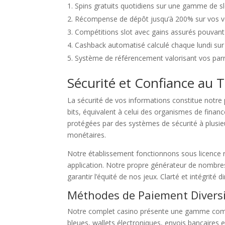
Spins gratuits quotidiens sur une gamme de s
Récompense de dépôt jusqu’à 200% sur vos 
Compétitions slot avec gains assurés pouvant
Cashback automatisé calculé chaque lundi sur
Système de référencement valorisant vos par
Sécurité et Confiance au 
La sécurité de vos informations constitue notr
bits, équivalent à celui des organismes de finan
protégées par des systèmes de sécurité à plusie
monétaires.
Notre établissement fonctionnons sous licence
application. Notre propre générateur de nombre
garantir l’équité de nos jeux. Clarté et intégrité 
Méthodes de Paiement Diversi
Notre complet casino présente une gamme complè
bleues, wallets électroniques, envois bancaires