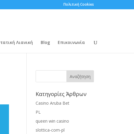
Πολιτική Cookies
ντατική Λιανική
Blog
Επικοινωνία
Κατηγορίες Άρθρων
Casino Aruba Bet
PL
queen win casino
slottica-com-pl