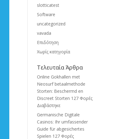
slotticatest
Software
uncategorized
vavada
Επιδότηση
Χωρίς κατηγορία
Τελευταία Άρθρα
Online Gokhallen met
Neosurf betaalmethode
Storten: Beschermd en
Discreet Storten
127 Φορές
Διαβάστηκε
Germanische Digitale
Casinos: Ihr umfassender
Guide für abgesichertes
Spielen
127 Φορές