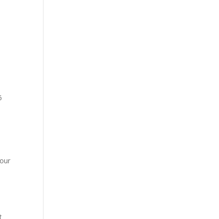
6
pour
s
t