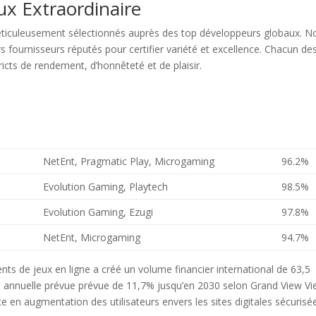
ux Extraordinaire
s méticuleusement sélectionnés auprès des top développeurs globaux. N
fournisseurs réputés pour certifier variété et excellence. Chacun de
tricts de rendement, d’honnêteté et de plaisir.
NetEnt, Pragmatic Play, Microgaming
96.2%
Evolution Gaming, Playtech
98.5%
Evolution Gaming, Ezugi
97.8%
NetEnt, Microgaming
94.7%
nts de jeux en ligne a créé un volume financier international de 63,5
ce annuelle prévue prévue de 11,7% jusqu’en 2030 selon Grand View V
e en augmentation des utilisateurs envers les sites digitales sécurisé