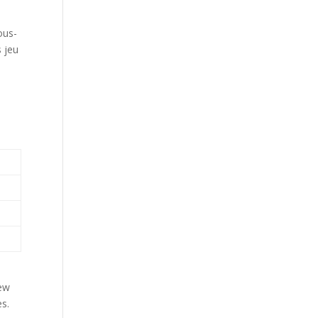
ous-
s jeu
iew
es.