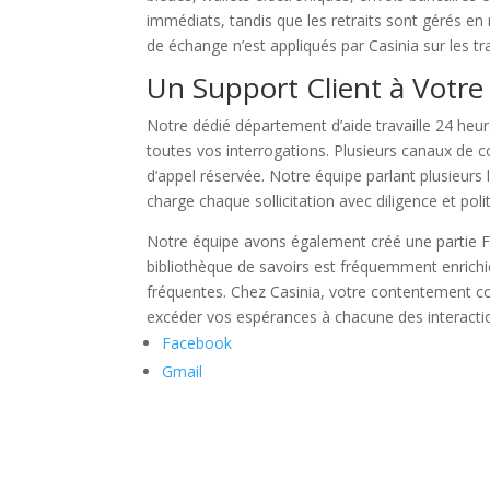
immédiats, tandis que les retraits sont gérés en
de échange n’est appliqués par Casinia sur les tr
Un Support Client à Votre
Notre dédié département d’aide travaille 24 heur
toutes vos interrogations. Plusieurs canaux de 
d’appel réservée. Notre équipe parlant plusieu
charge chaque sollicitation avec diligence et poli
Notre équipe avons également créé une partie FA
bibliothèque de savoirs est fréquemment enrich
fréquentes. Chez Casinia, votre contentement con
excéder vos espérances à chacune des interacti
Facebook
Gmail