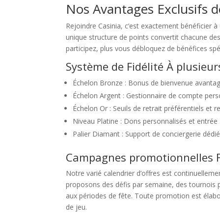
Nos Avantages Exclusifs d
Rejoindre Casinia, c’est exactement bénéficier 
unique structure de points convertit chacune des
participez, plus vous débloquez de bénéfices spé
Système de Fidélité À plusieu
Échelon Bronze : Bonus de bienvenue avanta
Échelon Argent : Gestionnaire de compte person
Échelon Or : Seuils de retrait préférentiels et
Niveau Platine : Dons personnalisés et entré
Palier Diamant : Support de conciergerie dédi
Campagnes promotionnelles F
Notre varié calendrier d’offres est continuelle
proposons des défis par semaine, des tournois 
aux périodes de fête. Toute promotion est élab
de jeu.