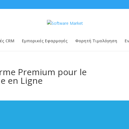
ές CRM
Εμπορικές Εφαρμογές
Φορητή Τιμολόγηση
Ε
forme Premium pour le
e en Ligne