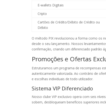
E-wallets Digitais
Cripto
Cartões de Crédito/Débito de Crédito ou
Débito
O método PIX revolucionou a forma como os nos
desde o seu lançamento. Nossos levantamentos
confirmação, criando um diferenciado padrão ági
Promoções e Ofertas Excl
Estruturamos um programa de recompensas estru
autenticamente valorizada. Ao contrário de ofe
e escolhas individuais de todo utilizador.
Sistema VIP Diferenciado
Nosso clube VIP exclusivo opera com seis nívei
sobem, desbloqueiam benefícios superiores incl