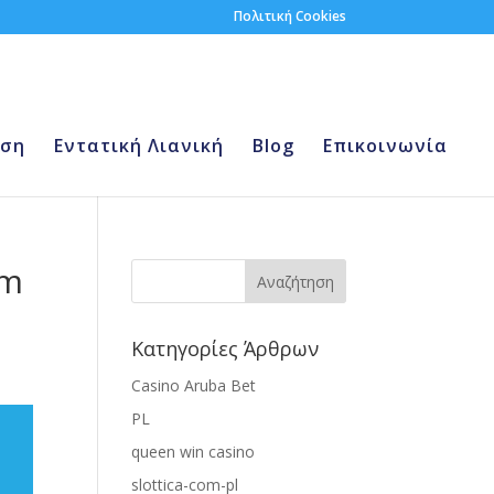
Πολιτική Cookies
ηση
Εντατική Λιανική
Blog
Επικοινωνία
em
Κατηγορίες Άρθρων
Casino Aruba Bet
PL
queen win casino
slottica-com-pl