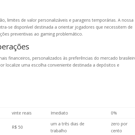
o, limites de valor personalizáveis e paragens temporárias. A nossa
tra-se disponível destinada a orientar jogadores que necessitem de
ações preventivas ao gaming problemático.
perações
is financeiros, personalizados às preferências do mercado brasileir
dor localize uma escolha conveniente destinada a depósitos e
vinte reais
Imediato
0%
um a três dias de
zero por
R$ 50
trabalho
cento