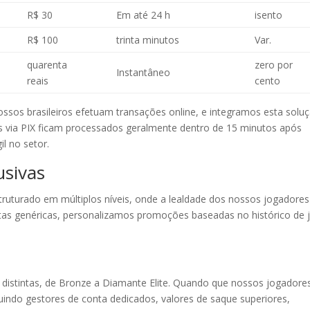
R$ 30
Em até 24 h
isento
R$ 100
trinta minutos
Var.
quarenta
zero por
Instantâneo
reais
cento
sos brasileiros efetuam transações online, e integramos esta solu
 via PIX ficam processados geralmente dentro de 15 minutos após
l no setor.
usivas
turado em múltiplos níveis, onde a lealdade dos nossos jogadores
rtas genéricas, personalizamos promoções baseadas no histórico de 
s distintas, de Bronze a Diamante Elite. Quando que nossos jogadore
uindo gestores de conta dedicados, valores de saque superiores,