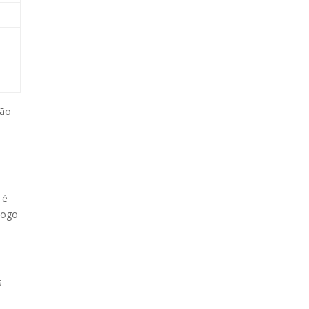
ção
 é
jogo
s