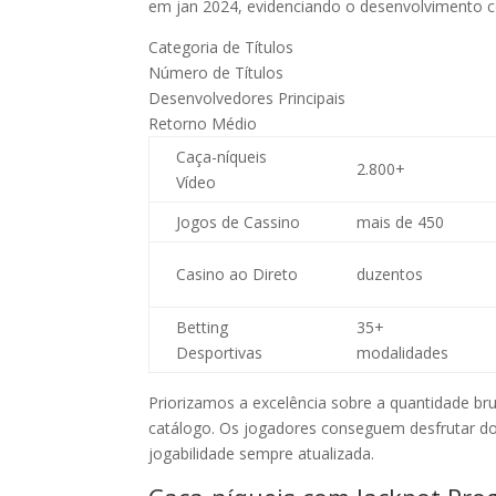
em jan 2024, evidenciando o desenvolvimento c
Categoria de Títulos
Número de Títulos
Desenvolvedores Principais
Retorno Médio
Caça-níqueis
2.800+
Vídeo
Jogos de Cassino
mais de 450
Casino ao Direto
duzentos
Betting
35+
Desportivas
modalidades
Priorizamos a excelência sobre a quantidade b
catálogo. Os jogadores conseguem desfrutar do
jogabilidade sempre atualizada.