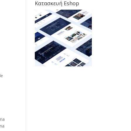
Κατασκευή Eshop
de
ima
rna