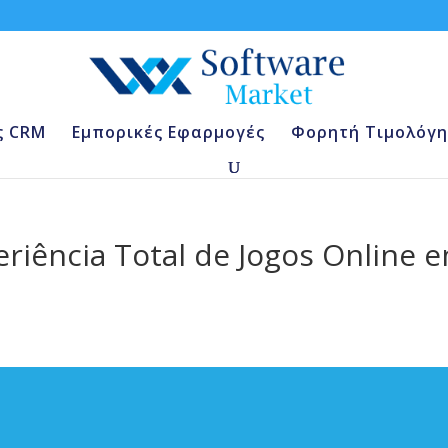
ς CRM
Εμπορικές Εφαρμογές
Φορητή Τιμολόγ
eriência Total de Jogos Online 