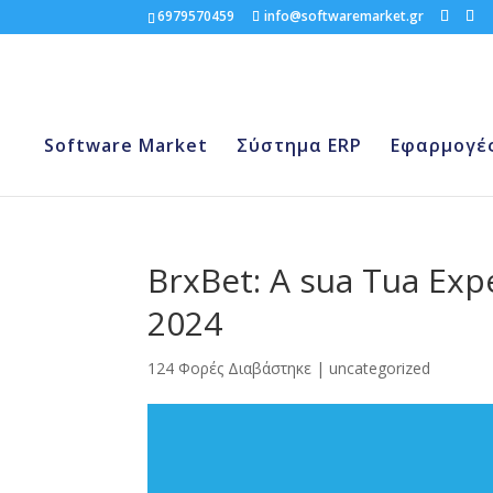
6979570459
info@softwaremarket.gr
Software Market
Σύστημα ERP
Εφαρμογέ
BrxBet: A sua Tua Exp
2024
124 Φορές Διαβάστηκε
|
uncategorized