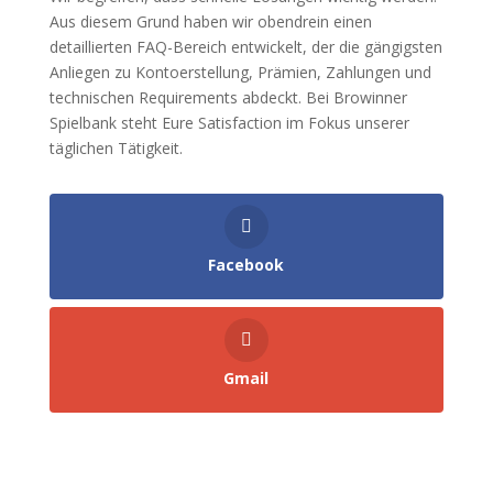
Aus diesem Grund haben wir obendrein einen
detaillierten FAQ-Bereich entwickelt, der die gängigsten
Anliegen zu Kontoerstellung, Prämien, Zahlungen und
technischen Requirements abdeckt. Bei Browinner
Spielbank steht Eure Satisfaction im Fokus unserer
täglichen Tätigkeit.
Facebook
Gmail