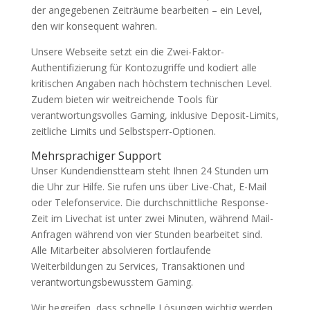
der angegebenen Zeiträume bearbeiten – ein Level,
den wir konsequent wahren.
Unsere Webseite setzt ein die Zwei-Faktor-
Authentifizierung für Kontozugriffe und kodiert alle
kritischen Angaben nach höchstem technischen Level.
Zudem bieten wir weitreichende Tools für
verantwortungsvolles Gaming, inklusive Deposit-Limits,
zeitliche Limits und Selbstsperr-Optionen.
Mehrsprachiger Support
Unser Kundendienstteam steht Ihnen 24 Stunden um
die Uhr zur Hilfe. Sie rufen uns über Live-Chat, E-Mail
oder Telefonservice. Die durchschnittliche Response-
Zeit im Livechat ist unter zwei Minuten, während Mail-
Anfragen während von vier Stunden bearbeitet sind.
Alle Mitarbeiter absolvieren fortlaufende
Weiterbildungen zu Services, Transaktionen und
verantwortungsbewusstem Gaming.
Wir begreifen, dass schnelle Lösungen wichtig werden.