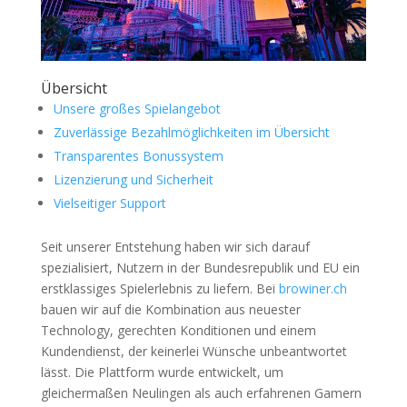
Übersicht
Unsere großes Spielangebot
Zuverlässige Bezahlmöglichkeiten im Übersicht
Transparentes Bonussystem
Lizenzierung und Sicherheit
Vielseitiger Support
Seit unserer Entstehung haben wir sich darauf
spezialisiert, Nutzern in der Bundesrepublik und EU ein
erstklassiges Spielerlebnis zu liefern. Bei
browiner.ch
bauen wir auf die Kombination aus neuester
Technology, gerechten Konditionen und einem
Kundendienst, der keinerlei Wünsche unbeantwortet
lässt. Die Plattform wurde entwickelt, um
gleichermaßen Neulingen als auch erfahrenen Gamern