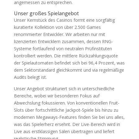
angemessen zu entsprechen.
Unser großes Spielangebot
Unser Kernstück des Casinos formt eine sorgfältig
kuratierte Kollektion von über 2.500 Games
renommierter Entwickler. Wir arbeiten nur mit
lizenzierten Entwicklern zusammen, dessen RNG-
Systeme fortlaufend von neutralen Prüfinstituten
kontrolliert werden. Die mittlere Rückzahlungsquote
der Spielautomaten befindet sich bei 96,4 Prozent, was
dem Sektorstandard gleichkommt und via regelmäßige
Audits belegt ist.
Unser Angebot strukturiert sich in unterschiedliche
Bereiche, wobei wir besonderen Fokus auf
Abwechslung fokussieren. Von konventionellen Fruit-
Slots über fortschrittliche Jackpot-Spiele bis hinzu zu
modernen Megaways-Features finden Sie bei uns alles,
was das Spielerherz ersehnt. Der Live-Bereich wird in
Live aus erstklassigen Sälen übertragen und liefert
realistische Stimmung.