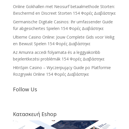
Online Gokhallen met Neosurf betaalmethode Storten:
Beschermd en Discreet Storten
154 Φορές Διαβάστηκε
Germanische Digitale Casinos: Ihr umfassender Guide
für abgesichertes Spielen
154 Φορές Διαβάστηκε
Ultieme Casino Online: Jouw Complete Gids voor Veilig
en Bewust Spelen
154 Φορές Διαβάστηκε
Az Amunra accedi folyamata és a leggyakoribb
bejelentkezési problémák
154 Φορές Διαβάστηκε
HitnSpin Casino – Wyczerpujący Guide po Platformie
Rozgrywki Online
154 Φορές Διαβάστηκε
Follow Us
Κατασκευή Eshop