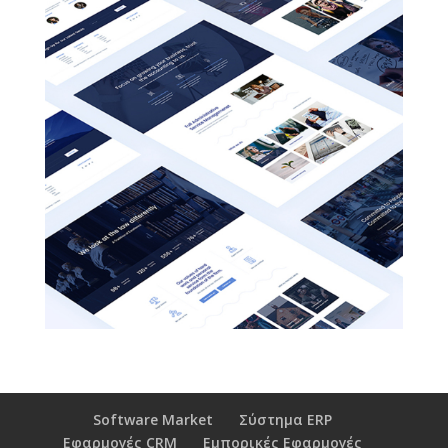
Software Market
Σύστημα ERP
Εφαρμογές CRM
Εμπορικές Εφαρμογές