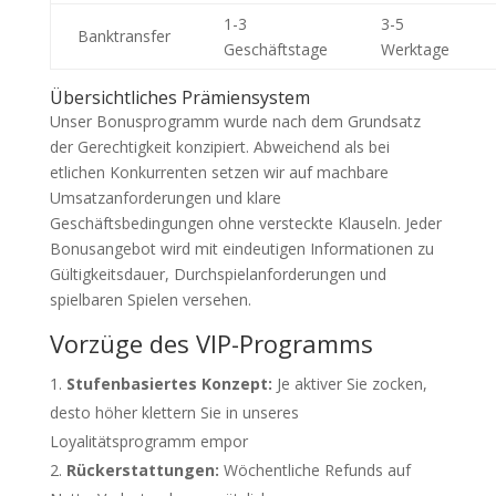
1-3
3-5
Banktransfer
Geschäftstage
Werktage
Übersichtliches Prämiensystem
Unser Bonusprogramm wurde nach dem Grundsatz
der Gerechtigkeit konzipiert. Abweichend als bei
etlichen Konkurrenten setzen wir auf machbare
Umsatzanforderungen und klare
Geschäftsbedingungen ohne versteckte Klauseln. Jeder
Bonusangebot wird mit eindeutigen Informationen zu
Gültigkeitsdauer, Durchspielanforderungen und
spielbaren Spielen versehen.
Vorzüge des VIP-Programms
Stufenbasiertes Konzept:
Je aktiver Sie zocken,
desto höher klettern Sie in unseres
Loyalitätsprogramm empor
Rückerstattungen:
Wöchentliche Refunds auf