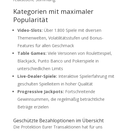
Kategorien mit maximaler
Popularität
Video-Slots:
Über 1.800 Spiele mit diversen
Themenwelten, Volatilitätsstufen und Bonus-
Features für allen Geschmack
Table Games:
Viele Versionen von Roulettespiel,
Blackjack, Punto Banco und Pokerspiele in
unterschiedlichen Limits
Live-Dealer-Spiele:
Interaktive Spielerfahrung mit
geschulten Spielleitern in hoher Qualität
Progressive Jackpots:
Fortschreitende
Gewinnsummen, die regelmäßig beträchtliche
Beträge erzielen
Geschützte Bezahloptionen im Übersicht
Die Protektion Eurer Transaktionen hat für uns