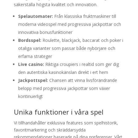
säkerställa högsta kvalitet och innovation.
Spelautomater:
Från klassiska fruktmaskiner till
moderna videospel med progressiva jackpottar och
innovativa bonusfunktioner
Bordsspel:
Roulette, blackjack, baccarat och poker i
otaliga varianter som passar både nybörjare och
erfarna strateger
Live casino:
Riktiga croupiers i realtid som ger dig
den autentiska kasinokänslan direkt i ert hem
Jackpottspel:
Chansen att vinna livsförändrande
belopp med progressiva jackpottar som växer
kontinuerligt
Unika funktioner i våra spel
Vi tillhandahåller exklusiva features som spelhistorik,
favoritmarkering och skräddarsydda
rekommendationer baserade på dina preferenser. Vårt