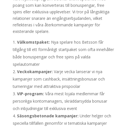
poäng som kan konverteras till bonuspengar, free
spins eller exklusiva upplevelser. Vi tror på långsiktiga
relationer snarare än engångserbjudanden, vilket
reflekteras i våra återkommande kampanjer för
existerande spelare.
Välkomstpaket:
Nya spelare hos Betsson får
tillgång till ett förmånligt startpaket som ofta innehåller
både bonuspengar och free spins på valda
spelautomater
Veckokampanjer:
Varje vecka lanserar vi nya
kampanjer som cashback, insättningsbonusar och
turneringar med attraktiva prispoolar
VIP-program:
Våra mest lojala medlemmar får
personliga kontomanagers, skräddarsydda bonusar
och inbjudningar till exklusiva event
Säsongsbetonade kampanjer:
Under helger och
speciella tillfällen genomför vi tematiska kampanjer