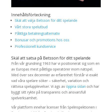
Innehållsförteckning
Skäl att välja Betsson för ditt spelande
Vårt stora spelutbud
Pålitliga betalningsalternativ
Bonusar och promotions hos oss
Professionell kundservice
Skäl att satsa på Betsson för ditt spelande
Från vår grundning 1963 har vi positionerat sig som en
av Europas mest pålitliga operatörer inom nätspel.
Med över sex decennier av erfarenhet förstår vi exakt
vad våra spelare söker – säkerhet, variation och
rättvisa spelupplevelser. Vi ägs av
öppna sidan
och har
byggt sitt rykte på transparens och ansvarsfull
spelverksamhet.
Vår plattform innehar licenser från Spelinspektionen i