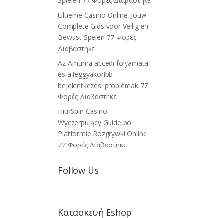
Spielen
77 Φορές Διαβάστηκε
Ultieme Casino Online: Jouw
Complete Gids voor Veilig en
Bewust Spelen
77 Φορές
Διαβάστηκε
Az Amunra accedi folyamata
és a leggyakoribb
bejelentkezési problémák
77
Φορές Διαβάστηκε
HitnSpin Casino –
Wyczerpujący Guide po
Platformie Rozgrywki Online
77 Φορές Διαβάστηκε
Follow Us
Κατασκευή Eshop