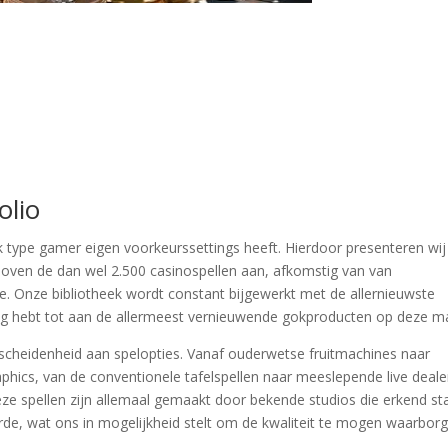
olio
lk type gamer eigen voorkeurssettings heeft. Hierdoor presenteren wi
boven de dan wel 2.500 casinospellen aan, afkomstig van van
e. Onze bibliotheek wordt constant bijgewerkt met de allernieuwste
ng hebt tot aan de allermeest vernieuwende gokproducten op deze ma
rscheidenheid aan spelopties. Vanaf ouderwetse fruitmachines naar
phics, van de conventionele tafelspellen naar meeslepende live deale
ze spellen zijn allemaal gemaakt door bekende studios die erkend st
, wat ons in mogelijkheid stelt om de kwaliteit te mogen waarbor