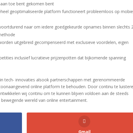
e aan toe bent gekomen bent
heel geoptimaliseerde platform functioneert probleemloos op mobie
 voortdurend naar om iedere goedgekeurde opnames binnen slechts 
 methode
worden uitgebreid gecompenseerd met exclusieve voordelen, eigen
ities inclusief lucratieve prijzenpotten dat bijkomende spanning
n in tech- innovaties alsook partnerschappen met gerenommeerde
 toonaangevend online platform te behouden. Door continu te luister
ntwikkelen wij continu om te kunnen blijven voldoen aan de steeds
 bewegende wereld van online entertainment.
Gmail