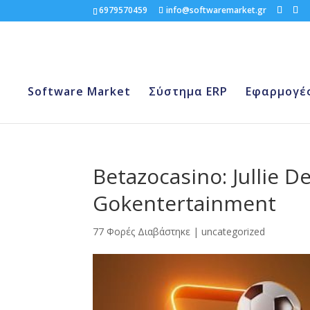
6979570459
info@softwaremarket.gr
Software Market
Σύστημα ERP
Εφαρμογέ
Betazocasino: Jullie D
Gokentertainment
77 Φορές Διαβάστηκε
|
uncategorized