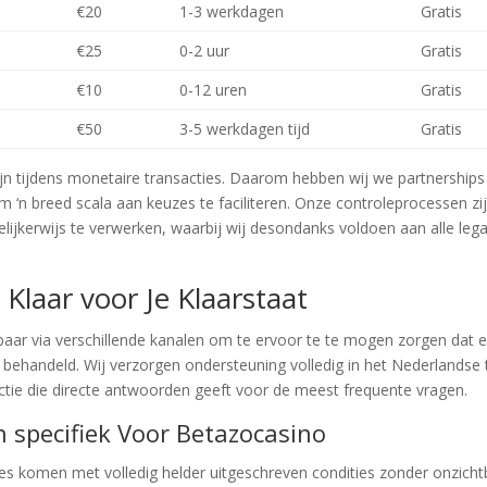
€20
1-3 werkdagen
Gratis
€25
0-2 uur
Gratis
€10
0-12 uren
Gratis
€50
3-5 werkdagen tijd
Gratis
jn tijdens monetaire transacties. Daarom hebben wij we partnerships
‘n breed scala aan keuzes te faciliteren. Onze controleprocessen zi
ijkerwijs te verwerken, waarbij wij desondanks voldoen aan alle lega
Klaar voor Je Klaarstaat
aar via verschillende kanalen om te ervoor te te mogen zorgen dat e
t behandeld. Wij verzorgen ondersteuning volledig in het Nederlandse 
ectie die directe antwoorden geeft voor de meest frequente vragen.
 specifiek Voor Betazocasino
es komen met volledig helder uitgeschreven condities zonder onzicht