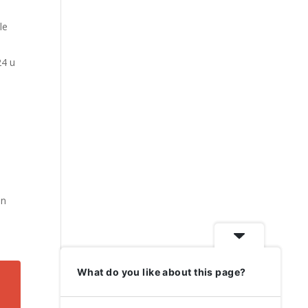
le
24 u
en
What do you like about this page?