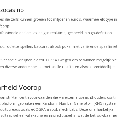
azocasino
 die zelfs kunnen groeien tot miljoenen euro’s, waarmee elk type i
dprijs
essionele dealers volledig in real-time, gespeeld in high-definition
ck, roulette-spellen, baccarat alsook poker met variërende speellimie
 variabele winlijnen die tot 117.649 wegen om te winnen mogelijk bi
n diverse andere spellen met snelle resultaten alsook onmiddellijke
arheid Voorop
van strikte licentievoorwaarden die via externe toezichthouders conti
ns platform gebruiken een Random- Number Generator- (RNG) syste
auditbureaus zoals eCOGRA alsook iTech Labs. Deze onafhankelijke
resultaat geheel willekeurig en impredictabel is, wat de betrouwbaarhe