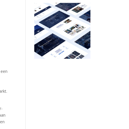
j een
rkt.
r-
aan
gen