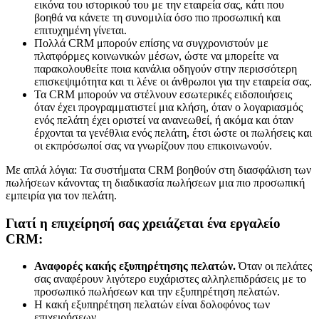
εικόνα του ιστορικού του με την εταιρεία σας, κάτι που
βοηθά να κάνετε τη συνομιλία όσο πιο προσωπική και
επιτυχημένη γίνεται.
Πολλά CRM μπορούν επίσης να συγχρονιστούν με
πλατφόρμες κοινωνικών μέσων, ώστε να μπορείτε να
παρακολουθείτε ποια κανάλια οδηγούν στην περισσότερη
επισκεψιμότητα και τι λένε οι άνθρωποι για την εταιρεία σας.
Τα CRM μπορούν να στέλνουν εσωτερικές ειδοποιήσεις
όταν έχει προγραμματιστεί μια κλήση, όταν ο λογαριασμός
ενός πελάτη έχει οριστεί να ανανεωθεί, ή ακόμα και όταν
έρχονται τα γενέθλια ενός πελάτη, έτσι ώστε οι πωλήσεις και
οι εκπρόσωποί σας να γνωρίζουν που επικοινωνούν.
Με απλά λόγια: Τα συστήματα CRM βοηθούν στη διασφάλιση των
πωλήσεων κάνοντας τη διαδικασία πωλήσεων μια πιο προσωπική
εμπειρία για τον πελάτη.
Γιατί η επιχείρησή σας χρειάζεται ένα εργαλείο
CRM:
Αναφορές κακής εξυπηρέτησης πελατών.
Όταν οι πελάτες
σας αναφέρουν λιγότερο ευχάριστες αλληλεπιδράσεις με το
προσωπικό πωλήσεων και την εξυπηρέτηση πελατών.
Η κακή εξυπηρέτηση πελατών είναι δολοφόνος των
επιχειρήσεων .