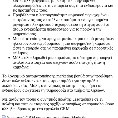
λίστες αλληλογραφίας με βάση τις προηγούμενες
αλληλεπιδράσεις με την εταιρεία σας ή τα ενδιαφέροντα και
τις προτιμήσεις τους.
Προβάλλεται η λειτουργικότητα ψηφιακού περιεχομένου,
επιτρέποντάς σας να στέλνετε αυτόματα ενεργοποιημένα
μηνύματα ηλεκτρονικού ταχυδρομείου τη στιγμή που ένα
άτομο ενδιαφέρεται περισσότερο για το προϊόν ή την
υπηρεσία σας.
Μπορείτε επίσης να προγραμματίσετε μια σειρά μηνυμάτων
ηλεκτρονικού ταχυδρομείου η μια διαφημιστική καμπάνια,
ώστε η εταιρεία σας να παραμείνει κορυφαία σε προοπτικές
πώλησης.
Μόλις ολοκληρωθεί μια καμπάνια, το σύστημα δημιουργεί
αναλυτικά στοιχεία που δείχνουν πόσο επιτυχής ήταν η
καμπάνια.
Το λογισμικό αυτοματοποίησης marketing βοηθά στην προώθηση
δυνητικών πελατών και τους προετοιμάζει για την ομάδα
πωλήσεών σας. Μόλις ο δυνητικός πελάτης προχωρήσει σε
ενδιαφέρον διοχετεύει τη πληροφορία στο τμήμα πωλήσεων.
Με αυτόν τον τρόπο ο δυνητικός πελάτης μετατρέπετε σε εν
πελάτη και τότε οι εταιρείες αρχίζουν συνήθως να παρακολουθούν
αλληλεπιδράσεις με ένα εργαλείο CRM.