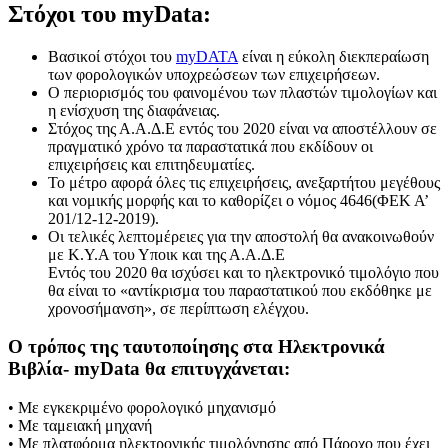
Στόχοι του myData:
Βασικοί στόχοι του
myDATA
είναι η εύκολη διεκπεραίωση
των φορολογικών υποχρεώσεων των επιχειρήσεων.
O περιορισμός του φαινομένου των πλαστών τιμολογίων και
η ενίσχυση της διαφάνειας.
Στόχος της Α.Α.Δ.Ε εντός του 2020 είναι να αποστέλλουν σε
πραγματικό χρόνο τα παραστατικά που εκδίδουν οι
επιχειρήσεις και επιτηδευματίες.
Το μέτρο αφορά όλες τις επιχειρήσεις, ανεξαρτήτου μεγέθους
και νομικής μορφής και το καθορίζει ο νόμος 4646(ΦΕΚ Α’
201/12-12-2019).
Οι τελικές λεπτομέρειες για την αποστολή θα ανακοινωθούν
με Κ.Υ.Α του Υποικ και της Α.Α.Δ.Ε
Εντός του 2020 θα ισχύσει και το ηλεκτρονικό τιμολόγιο που
θα είναι το «αντίκρισμα του παραστατικού που εκδόθηκε με
χρονοσήμανση», σε περίπτωση ελέγχου.
Ο τρόπος της ταυτοποίησης στα Ηλεκτρονικά
Βιβλία- myData θα επιτυγχάνεται:
• Με εγκεκριμένο φορολογικό μηχανισμό
• Με ταμειακή μηχανή
• Με πλατφόρμα ηλεκτρονικής τιμολόγησης από Πάροχο που έχει