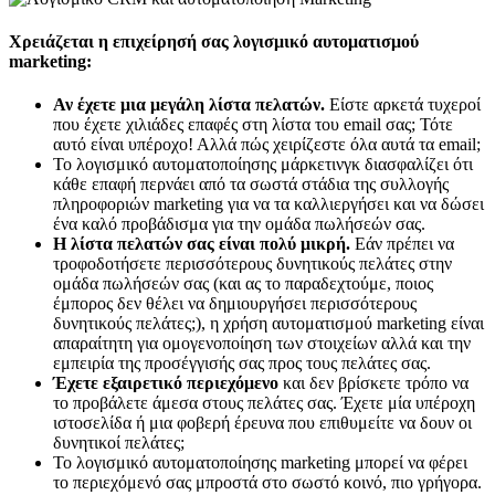
Χρειάζεται η επιχείρησή σας λογισμικό αυτοματισμού
marketing:
Αν έχετε μια μεγάλη λίστα πελατών.
Είστε αρκετά τυχεροί
που έχετε χιλιάδες επαφές στη λίστα του email σας; Τότε
αυτό είναι υπέροχο! Αλλά πώς χειρίζεστε όλα αυτά τα email;
Το λογισμικό αυτοματοποίησης μάρκετινγκ διασφαλίζει ότι
κάθε επαφή περνάει από τα σωστά στάδια της συλλογής
πληροφοριών marketing για να τα καλλιεργήσει και να δώσει
ένα καλό προβάδισμα για την ομάδα πωλήσεών σας.
Η λίστα πελατών σας είναι πολύ μικρή.
Εάν πρέπει να
τροφοδοτήσετε περισσότερους δυνητικούς πελάτες στην
ομάδα πωλήσεών σας (και ας το παραδεχτούμε, ποιος
έμπορος δεν θέλει να δημιουργήσει περισσότερους
δυνητικούς πελάτες;), η χρήση αυτοματισμού marketing είναι
απαραίτητη για ομογενοποίηση των στοιχείων αλλά και την
εμπειρία της προσέγγισής σας προς τους πελάτες σας.
Έχετε εξαιρετικό περιεχόμενο
και δεν βρίσκετε τρόπο να
το προβάλετε άμεσα στους πελάτες σας. Έχετε μία υπέροχη
ιστοσελίδα ή μια φοβερή έρευνα που επιθυμείτε να δουν οι
δυνητικοί πελάτες;
Το λογισμικό αυτοματοποίησης marketing μπορεί να φέρει
το περιεχόμενό σας μπροστά στο σωστό κοινό, πιο γρήγορα.